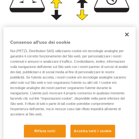
Potenza di
Autonomia
illuminazione
Consenso all'uso dei cookie
(ore)
Noi (PETZL Distribution SAS) utilizziamo cookie e/o tecnologie analoghe per
(lumen)
garantire il corretto funzionamento del Sito web, per personalizzare i nostri
contenuti e annunci e analizzare il traffico. Condividiamo, inoltre, informazioni
sulla navigazione dell’utente sul Sito web con i nostri partner di servizi di analisi
o
dei dati, pubblicitari e di social media al fine di personalizzare le nostre
pubblicità. Se l’utente accetta, i nostri cookie e/o tecnologie analoghe saranno
Privilegiare la
attivi solo sul Sito web e non seguiranno l’utente su altri siti. I cookie e/o
Privilegiare
potenza
tecnologie analoghe dei nostri partner seguiranno l’utente durante la
l’autonomia a scapito
d'illuminazione a
navigazione. L’utente può revocare il proprio consenso in qualsiasi momento
della potenza
scapito
facendo clic sul link “Impostazioni cookie”, disponibile nella parte inferiore del
d’illuminazione
dell’autonomia
Sito web. Il rifiuto di tutti o parte di tali cookie potrebbe compromettere
l’esperienza dell’utente, ma in nessun caso tale rifiuto impedirà all’utente di
accedere al Sito web.
Osservazioni:
Rifiuta tutti
Accetta tutti i cookie