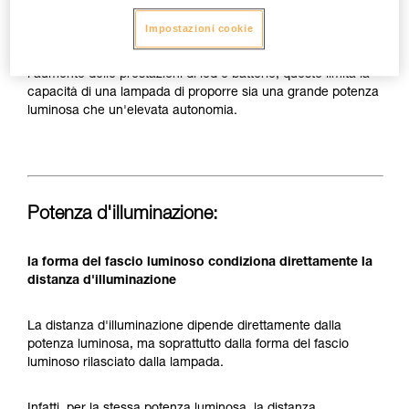
Nel caso di una lampada frontale compatta interamente sulla
testa, la fonte di energia (pile o batteria ricaricabile) è spesso
Impostazioni cookie
limitata in termini di capacità per ridurne la dimensione e il
peso e poter garantire un trasporto confortevole. Nonostante
l'aumento delle prestazioni di led e batterie, questo limita la
capacità di una lampada di proporre sia una grande potenza
luminosa che un'elevata autonomia.
Potenza d'illuminazione:
la forma del fascio luminoso condiziona direttamente la
distanza d'illuminazione
La distanza d'illuminazione dipende direttamente dalla
potenza luminosa, ma soprattutto dalla forma del fascio
luminoso rilasciato dalla lampada.
Infatti, per la stessa potenza luminosa, la distanza