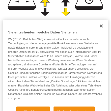
Leuchtstärke
Leuchtdauer
Sie entscheiden, welche Daten Sie teilen
(Lumen)
(Stunden)
Wir (PETZL Distribution SAS) verwenden Cookies und/oder ähnliche
Technologien, um das ordnungsgemäße Funktionieren unserer Website zu
gewährleisten, unsere Inhalte und Anzeigen individuell zu gestalten und
oder
unseren Datenverkehr zu analysieren. Wir geben auch Informationen über Ihr
Surfverhalten auf unserer Website an unsere Analyse-, Werbe- und Social-
Media-Partner weiter, um unsere Werbung anzupassen. Wenn Sie diese
Erhöhung der
Erhöhung der
akzeptieren, sind unsere Cookies und/oder ähnliche Technologien nur auf
Leuchtstärke
Leuchtdauer
unserer Website aktiv und verfolgen Sie nicht auf andere Websites. Die
zulasten der
zulasten der
Cookies und/oder ähnliche Technologien unserer Partner werden Sie während
Leuchtdauer
Leuchtstärke
Ihres gesamten Surfens verfolgen. Sie können Ihre Einwilligung jederzeit
widerrufen, indem Sie auf den Link „Cookie-Einstellungen“ klicken, der sich am
unteren Rand der Website befindet. Die Ablehnung aller oder eines Teils dieser
Cookies kann Ihre Benutzererfahrung beeinträchtigen, aber unter keinen
Hinweis:
Umständen wird eine solche Ablehnung Sie daran hindern, auf unsere Website
zuzugreifen.
Am Kopf getragene kompakte Stirnlampen verfügen in der
Regel über eine Energiequelle (Batterien oder Akku) von