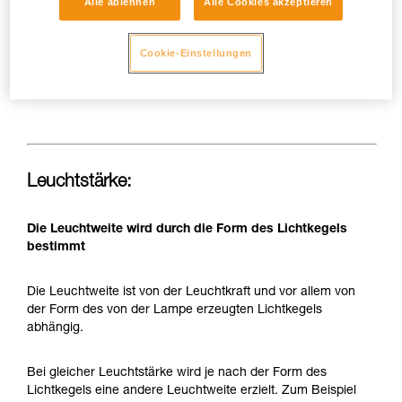
Alle ablehnen
Alle Cookies akzeptieren
geringer Kapazität, um Größe und Gewicht zu reduzieren
und den Tragekomfort zu optimieren. Trotz der verbesserten
Leistungen von LEDs und Akkus sind die Möglichkeiten einer
Cookie-Einstellungen
Stirnlampe, gleichzeitig eine hohe Leuchtkraft und eine lange
Leuchtdauer zu gewährleisten, begrenzt.
Leuchtstärke:
Die Leuchtweite wird durch die Form des Lichtkegels
bestimmt
Die Leuchtweite ist von der Leuchtkraft und vor allem von
der Form des von der Lampe erzeugten Lichtkegels
abhängig.
Bei gleicher Leuchtstärke wird je nach der Form des
Lichtkegels eine andere Leuchtweite erzielt. Zum Beispiel