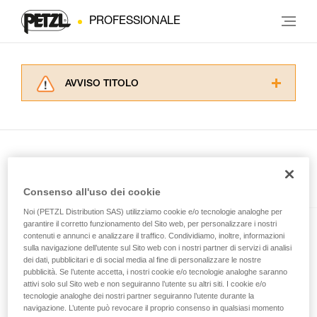
PROFESSIONALE
AVVISO TITOLO
Leggere attentamente le istruzioni tecniche dei
prodotti utilizzati in questo consiglio prima di
consultarlo. Dovete aver compreso le
informazioni dell’istruzione tecnica per poter
capire queste ulteriori informazioni.
La padronanza di queste tecniche richiede una
Presente nell'articolo
Consenso all'uso dei cookie
formazione ed un addestramento specifico.
Verificate con un professionista la vostra
Noi (PETZL Distribution SAS) utilizziamo cookie e/o tecnologie analoghe per
capacità di rifare la manovra, da soli, in piena
garantire il corretto funzionamento del Sito web, per personalizzare i nostri
SWIFT® RL
contenuti e annunci e analizzare il traffico. Condividiamo, inoltre, informazioni
sicurezza, prima di riprodurla autonomamente.
sulla navigazione dell’utente sul Sito web con i nostri partner di servizi di analisi
Forniamo esempi di tecniche relative alla vostra
Lampada frontale potente,
dei dati, pubblicitari e di social media al fine di personalizzare le nostre
attività. Ne possono esistere altre che non
compatta, leggera e ricaricabile,
pubblicità. Se l’utente accetta, i nostri cookie e/o tecnologie analoghe saranno
vengono qui descritte.
dotata della tecnologia
attivi solo sul Sito web e non seguiranno l’utente su altri siti. I cookie e/o
tecnologie analoghe dei nostri partner seguiranno l’utente durante la
REACTIVE LIGHTING®. 1100
navigazione. L’utente può revocare il proprio consenso in qualsiasi momento
lumen