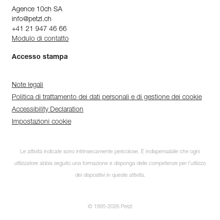
Agence 10ch SA
info@petzl.ch
+41 21 947 46 66
Modulo di contatto
Accesso stampa
Note legali
Politica di trattamento dei dati personali e di gestione dei cookie
Accessibility Declaration
Impostazioni cookie
Le attività indicate sono intrinsecamente pericolose. È indispensabile che ogni
utilizzatore abbia seguito una formazione e disponga delle competenze per l’utilizzo
dei dispositivi in queste attività.
© 1995-2026 Petzl