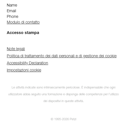
Name
Email
Phone
Modulo di contatto
Accesso stampa
Note legali
Politica di trattamento dei dati personali e di gestione dei cookie
Accessibility Declaration
Impostazioni cookie
Le attività indicate sono intrinsecamente pericolose. È indispensabile che ogni
utilizzatore abbia seguito una formazione e disponga delle competenze per l’utilizzo
dei dispositivi in queste attività.
© 1995-2026 Petzl