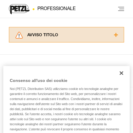
PROFESSIONALE
AVVISO TITOLO
Leggere attentamente le istruzioni tecniche dei
prodotti utilizzati in questo consiglio prima di
consultarlo. Dovete aver compreso le
informazioni dell’istruzione tecnica per poter
capire queste ulteriori informazioni.
La padronanza di queste tecniche richiede una
Presente nell'articolo
Consenso all'uso dei cookie
formazione ed un addestramento specifico.
Verificate con un professionista la vostra
Noi (PETZL Distribution SAS) utilizziamo cookie e/o tecnologie analoghe per
capacità di rifare la manovra, da soli, in piena
garantire il corretto funzionamento del Sito web, per personalizzare i nostri
SWIFT® RL
contenuti e annunci e analizzare il traffico. Condividiamo, inoltre, informazioni
sicurezza, prima di riprodurla autonomamente.
sulla navigazione dell’utente sul Sito web con i nostri partner di servizi di analisi
Forniamo esempi di tecniche relative alla vostra
Lampada frontale potente,
dei dati, pubblicitari e di social media al fine di personalizzare le nostre
attività. Ne possono esistere altre che non
compatta, leggera e ricaricabile,
pubblicità. Se l’utente accetta, i nostri cookie e/o tecnologie analoghe saranno
vengono qui descritte.
dotata della tecnologia
attivi solo sul Sito web e non seguiranno l’utente su altri siti. I cookie e/o
tecnologie analoghe dei nostri partner seguiranno l’utente durante la
REACTIVE LIGHTING®. 1100
navigazione. L’utente può revocare il proprio consenso in qualsiasi momento
lumen