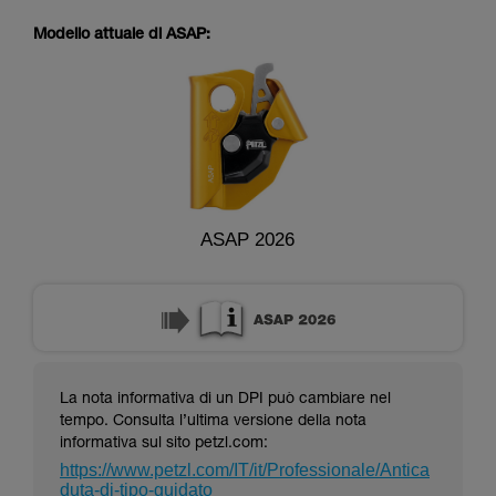
capire queste ulteriori informazioni.
La padronanza di queste tecniche richiede una
Modello attuale di ASAP:
formazione ed un addestramento specifico.
Verificate con un professionista la vostra
capacità di rifare la manovra, da soli, in piena
sicurezza, prima di riprodurla autonomamente.
Forniamo esempi di tecniche relative alla vostra
attività. Ne possono esistere altre che non
vengono qui descritte.
ASAP 2026
La nota informativa di un DPI può cambiare nel
tempo. Consulta l’ultima versione della nota
informativa sul sito petzl.com:
https://www.petzl.com/IT/it/Professionale/Antica
duta-di-tipo-guidato