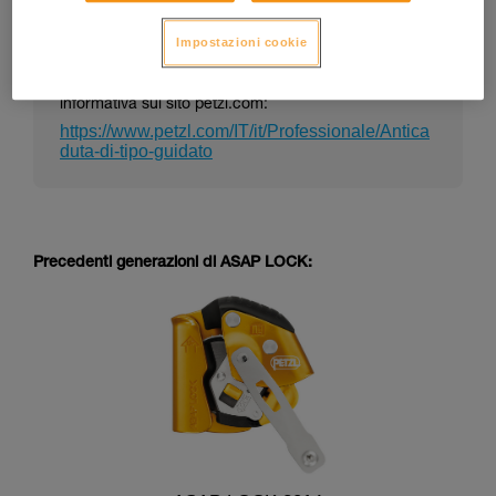
Impostazioni cookie
La nota informativa di un DPI può cambiare nel
tempo. Consulta l’ultima versione della nota
informativa sul sito petzl.com:
https://www.petzl.com/IT/it/Professionale/Antica
duta-di-tipo-guidato
Precedenti generazioni di ASAP LOCK: