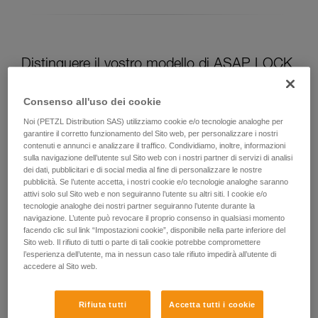
Distinguere il vostro modello di ASAP LOCK
Modello attuale di ASAP LOCK:
Consenso all'uso dei cookie
Noi (PETZL Distribution SAS) utilizziamo cookie e/o tecnologie analoghe per
garantire il corretto funzionamento del Sito web, per personalizzare i nostri
contenuti e annunci e analizzare il traffico. Condividiamo, inoltre, informazioni
sulla navigazione dell’utente sul Sito web con i nostri partner di servizi di analisi
dei dati, pubblicitari e di social media al fine di personalizzare le nostre
pubblicità. Se l’utente accetta, i nostri cookie e/o tecnologie analoghe saranno
attivi solo sul Sito web e non seguiranno l’utente su altri siti. I cookie e/o
tecnologie analoghe dei nostri partner seguiranno l’utente durante la
navigazione. L’utente può revocare il proprio consenso in qualsiasi momento
facendo clic sul link “Impostazioni cookie”, disponibile nella parte inferiore del
Sito web. Il rifiuto di tutti o parte di tali cookie potrebbe compromettere
ASAP LOCK 2026
l’esperienza dell’utente, ma in nessun caso tale rifiuto impedirà all’utente di
accedere al Sito web.
Rifiuta tutti
Accetta tutti i cookie