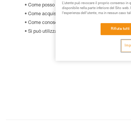
L’utente può revocare il proprio consenso in 
Come posso smaltire la mia attrezzatura?
disponibile nella parte inferiore del Sito web. 
l’esperienza dell’utente, ma in nessun caso tal
Come acquistare un prodotto Petzl?
Come conoscere la data di fabbricazione del mi
Rifiuta tutti
Si può utilizzare lo SHUNT in autoassicurazione?
Imp