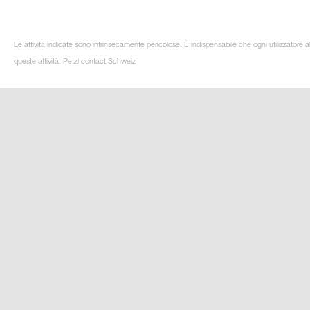
Le attività indicate sono intrinsecamente pericolose. È indispensabile che ogni utilizzatore 
queste attività. Petzl contact Schweiz