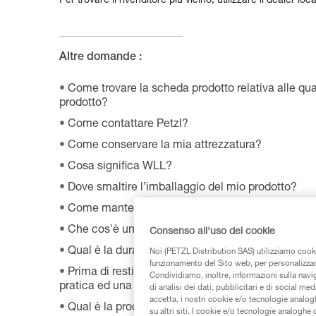
Per trovare il rivenditore più vicino, utilizzare il dealer loc
Altre domande :
Come trovare la scheda prodotto relativa alle qual
prodotto?
Come contattare Petzl?
Come conservare la mia attrezzatura?
Cosa significa WLL?
Dove smaltire l’imballaggio del mio prodotto?
Come mantenere correttamente la mia attrezzatu
Che cos'è un DPI?
Consenso all'uso dei cookie
Qual è la durata della mia attrezzatura Petzl?
Noi (PETZL Distribution SAS) utilizziamo cooki
funzionamento del Sito web, per personalizzare 
Prima di restituire un prodotto difettoso a Petzl,
Condividiamo, inoltre, informazioni sulla navig
pratica ed una data di reso?
di analisi dei dati, pubblicitari e di social med
accetta, i nostri cookie e/o tecnologie analog
Qual è la procedura di garanzia Petzl?
su altri siti. I cookie e/o tecnologie analoghe