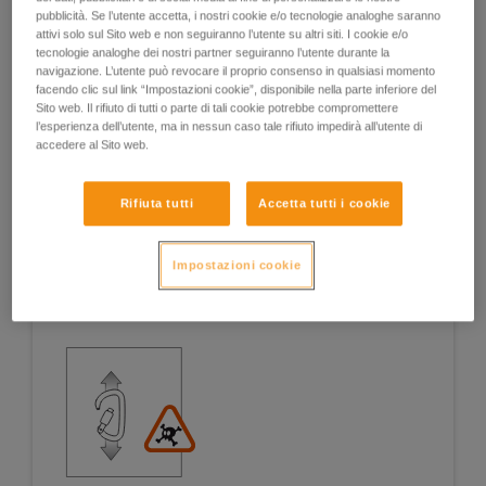
pubblicità. Se l’utente accetta, i nostri cookie e/o tecnologie analoghe saranno
attivi solo sul Sito web e non seguiranno l’utente su altri siti. I cookie e/o
tecnologie analoghe dei nostri partner seguiranno l’utente durante la
navigazione. L’utente può revocare il proprio consenso in qualsiasi momento
Esempi
Esempi
facendo clic sul link “Impostazioni cookie”, disponibile nella parte inferiore del
Sito web. Il rifiuto di tutti o parte di tali cookie potrebbe compromettere
l’esperienza dell’utente, ma in nessun caso tale rifiuto impedirà all’utente di
accedere al Sito web.
Esempi di situazioni a rischio sul campo
Rifiuta tutti
Accetta tutti i cookie
Impostazioni cookie
1. APERTURA DELLA LEVA, LAVORO CON LEVA
APERTA