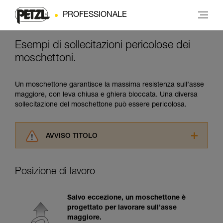
PROFESSIONALE
Esempi di sollecitazioni pericolose dei
moschettoni.
Un moschettone garantisce la massima resistenza sull’asse
maggiore, con leva chiusa e ghiera bloccata. Una diversa
sollecitazione del moschettone può essere pericolosa.
AVVISO TITOLO
Leggere attentamente le istruzioni tecniche dei
prodotti utilizzati in questo consiglio prima di
Posizione di lavoro
consultarlo. Dovete aver compreso le
informazioni dell’istruzione tecnica per poter
capire queste ulteriori informazioni.
Salvo eccezione, un moschettone è
La padronanza di queste tecniche richiede una
progettato per lavorare sull’asse
formazione ed un addestramento specifico.
maggiore.