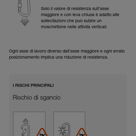
Verificate con un professionista la vostra
capacità di rifare la manovra, da soli, in piena
Solo il valore di resistenza sull’asse
sicurezza, prima di riprodurla autonomamente.
maggiore e con leva chiusa è adatto alle
Forniamo esempi di tecniche relative alla vostra
sollecitazioni che può subire un
attività. Ne possono esistere altre che non
moschettone nelle attività verticali.
vengono qui descritte.
Ogni asse di lavoro diverso dall’asse maggiore e ogni errato
posizionamento implica una riduzione di resistenza.
I RISCHI PRINCIPALI
Rischio di sgancio