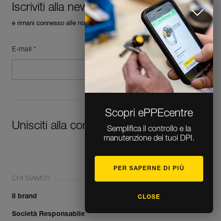
Iscriviti alla newsletter
e rimani connesso alle nostre novità
E-mail *
Scopri ePPEcentre
Unisciti alla community!
Semplifica il controllo e la
manutenzione dei tuoi DPI.
PER SAPERNE DI PIÙ
CHI SIAMO?
Il brand
CLOSE
Società Responsabile