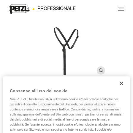
PROFESSIONALE
Consenso all'uso dei cookie
SECUR
Noi (PETZL Distribution SAS) utilizziamo cookie e/o tecnologie analoghe per
garantire il corretto funzionamento del Sito web, per personalizzare i nostri
contenuti e annunci e analizzare il traffico. Condividiamo, inoltre, informazioni
sulla navigazione dell’utente sul Sito web con i nostri partner di servizi di analisi
Bretella di posizionamento del bloccante ventrale CROLL
dei dati, pubblicitari e di social media al fine di personalizzare le nostre
pubblicità. Se l’utente accetta, i nostri cookie e/o tecnologie analoghe saranno
Le bretelle SECUR tengono in posizione il bloccante ventrale
attivi solo sul Sito web e non seguiranno l’utente su altri siti. I cookie e/o