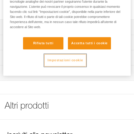
CROLL e si montano su un'imbracatura bassa AVAO SIT,
tecnologie analoghe dei nostri partner seguiranno l’utente durante la
navigazione. L’utente può revocare il proprio consenso in qualsiasi momento
FALCON, FALCON ASCENT o SEQUOIA SRT.
facendo clic sul link “Impostazioni cookie”, disponibile nella parte inferiore del
Sito web. Il rifiuto di tutti o parte di tali cookie potrebbe compromettere
l’esperienza dell’utente, ma in nessun caso tale rifiuto impedirà all’utente di
Descrizione
accedere al Sito web.
Struttura semplice per facilitarne l'installazione.
Specifiche tecniche
Rifiuta tutti
Accetta tutti i cookie
Fibbie DoubleBack anteriore e posteriore per una
regolazione rapida e precisa.
Peso: 135 g
Informazioni tecniche
Impostazioni cookie
Montaggio sull'anello posteriore delle imbracature basse
Dettagli codice
Libretto d'uso
AVAO SIT, FALCON, FALCON ASCENT e SEQUOIA SRT.
Ispezione
Scarica il pdf technical-notice-SECUR-2
Codice : C74A
Garanzia : 3 anni
Consigli per la manutenzione del materiale Petzl
Confezione : 1
Scarica il pdf Maintenance tips
FAQ
FAQ
Altri prodotti
See all technical content