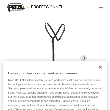
PROFESSIONNEL
Faites un choix concernant vos données
Nous (PETZL Distribution SAS) et nos partenaires utilisons des cookies et/ou
SECUR
technologies similaires pour nous assurer du bon fonctionnement de notre
Site, pour personnaliser notre contenu et nos publicités, et pour analyser notre
trafic. Nous partageons également des informations, quant à votre navigation
Bretelles de maintien du bloqueur ventral CROLL
sur notre Site, avec nos partenaires analytiques, publicitaires et de réseaux
sociaux afin de personnaliser nos publicités. Dans le cas où vous les
acceptez, nos cookies et/ou technologies similaires ne sont actifs que sur
Les bretelles SECUR maintiennent le bloqueur ventral
notre Site et ne vous suivront pas sur d’autres sites web. Les cookies et/ou