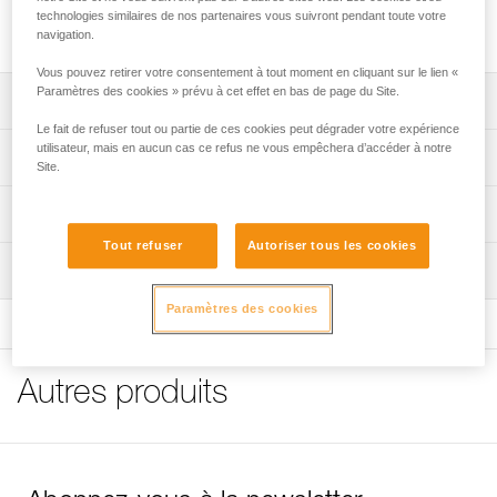
CROLL et se montent sur un harnais cuissard AVAO SIT,
technologies similaires de nos partenaires vous suivront pendant toute votre
FALCON, FALCON ASCENT ou SEQUOIA SRT.
navigation.
Vous pouvez retirer votre consentement à tout moment en cliquant sur le lien «
Paramètres des cookies » prévu à cet effet en bas de page du Site.
Descriptif
Le fait de refuser tout ou partie de ces cookies peut dégrader votre expérience
Construction simple pour une mise en place facile.
utilisateur, mais en aucun cas ce refus ne vous empêchera d’accéder à notre
Spécifications techniques
Site.
Boucles DoubleBack avant et arrière pour un réglage
simple et rapide.
Poids: 135 g
Informations techniques
Montage sur l’anneau arrière des harnais cuissards AVAO
Spécifications référence(s)
Tout refuser
Autoriser tous les cookies
Notice
SIT, FALCON, FALCON ASCENT et SEQUOIA SRT.
Inspection
Télécharger le pdf technical-notice-SECUR-2
Référence : C74A
Garantie : 3 ans
Conseils pour l'entretien de vos équipements
Paramètres des cookies
Conditionnement : 1
Télécharger le pdf Maintenance tips
FAQ
FAQ
Autres produits
Voir tous les contenus techniques