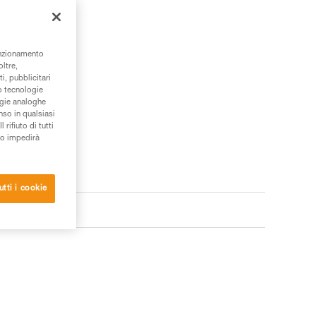
unzionamento
oltre,
i, pubblicitari
/o tecnologie
ogie analoghe
nso in qualsiasi
rifiuto di tutti
to impedirà
utti i cookie