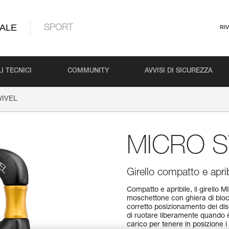
ALE
SPORT
RI
I TECNICI
COMMUNITY
AVVISI DI SICUREZZA
IVEL
MICRO S
Girello compatto e aprib
Compatto e apribile, il girell
moschettone con ghiera di blocc
corretto posizionamento dei dis
di ruotare liberamente quando 
carico per tenere in posizione i 