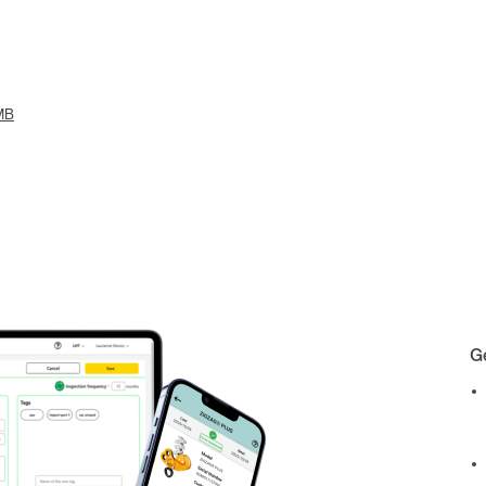
 MB
Ge