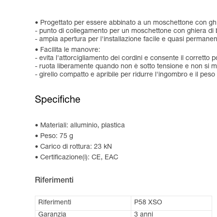
Progettato per essere abbinato a un moschettone con ghi
- punto di collegamento per un moschettone con ghiera di 
- ampia apertura per l'installazione facile e quasi permanen
Facilita le manovre:
- evita l'attorcigliamento dei cordini e consente il corretto 
- ruota liberamente quando non è sotto tensione e non si muo
- girello compatto e apribile per ridurre l'ingombro e il peso
Specifiche
Materiali: alluminio, plastica
Peso: 75 g
Carico di rottura: 23 kN
Certificazione(i): CE, EAC
Riferimenti
Riferimenti
P58 XSO
Garanzia
3 anni