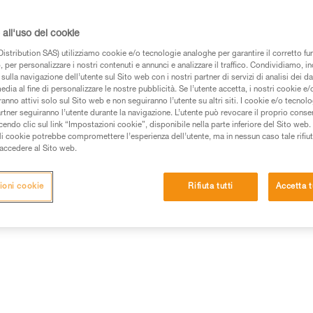
Trova un rivenditore
all'uso dei cookie
istribution SAS) utilizziamo cookie e/o tecnologie analoghe per garantire il corretto f
 per personalizzare i nostri contenuti e annunci e analizzare il traffico. Condividiamo, in
sulla navigazione dell’utente sul Sito web con i nostri partner di servizi di analisi dei dat
edia al fine di personalizzare le nostre pubblicità. Se l’utente accetta, i nostri cookie e
anno attivi solo sul Sito web e non seguiranno l’utente su altri siti. I cookie e/o tecnol
artner seguiranno l’utente durante la navigazione. L’utente può revocare il proprio conse
do clic sul link “Impostazioni cookie”, disponibile nella parte inferiore del Sito web. Il 
ali cookie potrebbe compromettere l’esperienza dell’utente, ma in nessun caso tale rifiu
i accedere al Sito web.
ioni cookie
Rifiuta tutti
Accetta t
Altri prodotti
e
Ispezione