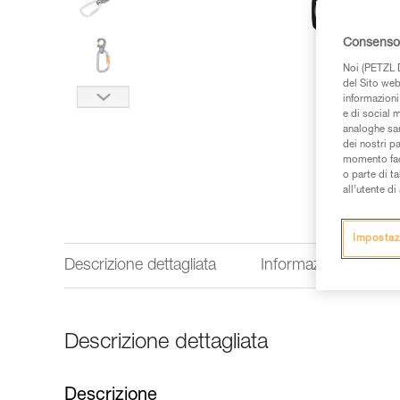
Consenso 
Noi (PETZL D
del Sito web,
informazioni 
e di social m
analoghe sar
dei nostri p
momento facen
o parte di t
all’utente d
Impostaz
Descrizione dettagliata
Informazioni tecnich
Descrizione dettagliata
Descrizione