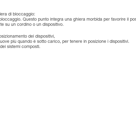
era di bloccaggio:
bloccaggio. Questo punto integra una ghiera morbida per favorire il p
te su un cordino o un dispositivo.
posizionamento dei dispositivi,
ve più quando è sotto carico, per tenere in posizione i dispositivi.
 dei sistemi composti.