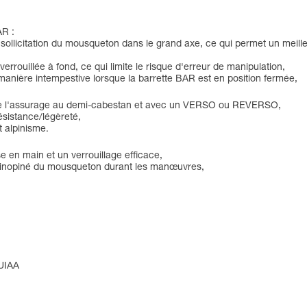
AR :
a sollicitation du mousqueton dans le grand axe, ce qui permet un meilleu
errouillée à fond, ce qui limite le risque d'erreur de manipulation,
anière intempestive lorsque la barrette BAR est en position fermée,
ors de l'assurage au demi-cabestan et avec un VERSO ou REVERSO,
ésistance/légèreté,
 alpinisme.
en main et un verrouillage efficace,
e inopiné du mousqueton durant les manœuvres,
 UIAA