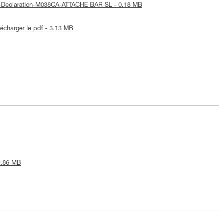
UE-Declaration-M038CA-ATTACHE BAR SL - 0.18 MB
lécharger le pdf - 3.13 MB
 2.86 MB