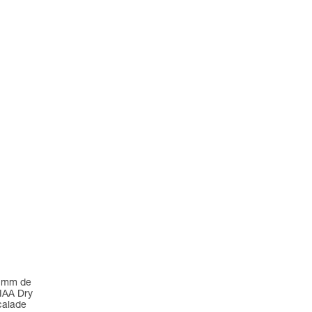
9 mm de
IAA Dry
calade