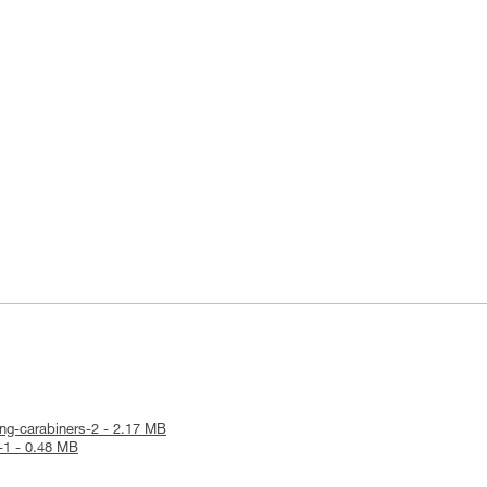
king-carabiners-2 - 2.17 MB
R-1 - 0.48 MB