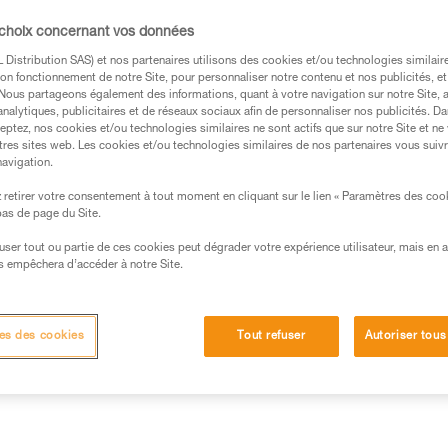
la légèreté et comporte une sec
mousqueton, pour faciliter l'
 choix concernant vos données
Distribution SAS) et nos partenaires utilisons des cookies et/ou technologies similai
on fonctionnement de notre Site, pour personnaliser notre contenu et nos publicités, et
Trouvez un revendeur
. Nous partageons également des informations, quant à votre navigation sur notre Site, 
analytiques, publicitaires et de réseaux sociaux afin de personnaliser nos publicités. Da
eptez, nos cookies et/ou technologies similaires ne sont actifs que sur notre Site et ne
tres sites web. Les cookies et/ou technologies similaires de nos partenaires vous suiv
navigation.
retirer votre consentement à tout moment en cliquant sur le lien « Paramètres des coo
 bas de page du Site.
efuser tout ou partie de ces cookies peut dégrader votre expérience utilisateur, mais en 
s empêchera d’accéder à notre Site.
Autres produits
Inspection
es des cookies
Tout refuser
Autoriser tous