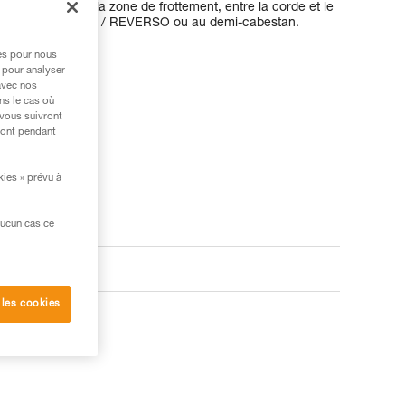
tion ronde dans la zone de frottement, entre la corde et le
assurage au VERSO / REVERSO ou au demi-cabestan.
res pour nous
 pour analyser
avec nos
ns le cas où
 vous suivront
ront pendant
kies » prévu à
aucun cas ce
 les cookies