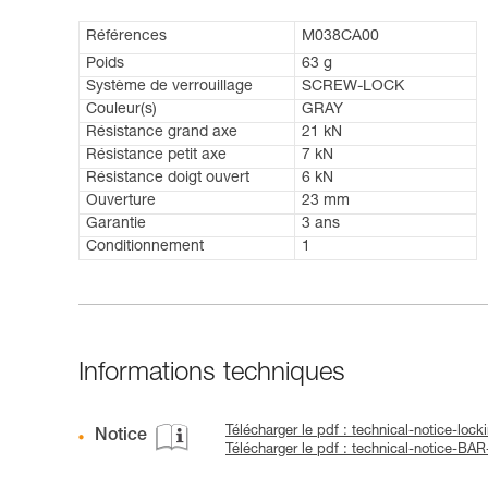
Références
M038CA00
Poids
63 g
Système de verrouillage
SCREW-LOCK
Couleur(s)
GRAY
Résistance grand axe
21 kN
Résistance petit axe
7 kN
Résistance doigt ouvert
6 kN
Ouverture
23 mm
Garantie
3 ans
Conditionnement
1
Informations techniques
Télécharger le pdf : technical-notice-loc
Notice
Télécharger le pdf : technical-notice-BA