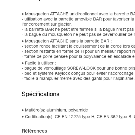
Mousqueton ATTACHE unidirectionnel avec la barrette B
- utilisation avec la barrette amovible BAR pour favoriser l
l'encordement sur glacier,
- la barrette BAR ne peut être fermée si la bague n'est pas v
- la bague du mousqueton ne peut pas se déverrouiller de m
Mousqueton ATTACHE sans la barrette BAR :
- section ronde facilitant le coulissement de la corde l
- section restante en forme de H pour un meilleur rapport r
- forme de poire pensée pour la polyvalence en escalade et
Facile à utiliser :
- bague de verrouillage SCREW-LOCK pour une bonne prise 
- bec et système Keylock conçus pour éviter l'accrochag
- facile à manipuler même avec des gants pour l'alpinisme.
Spécifications
Matière(s): aluminium, polyamide
Certification(s): CE EN 12275 type H, CE EN 362 type B,
Références