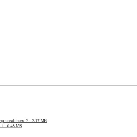
king-carabiners-2 - 2.17 MB
R-1 - 0.48 MB