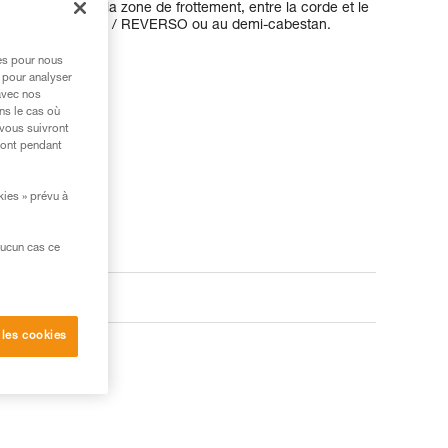
tion ronde dans la zone de frottement, entre la corde et le
assurage au VERSO / REVERSO ou au demi-cabestan.
res pour nous
 pour analyser
avec nos
ns le cas où
 vous suivront
ront pendant
kies » prévu à
aucun cas ce
 les cookies