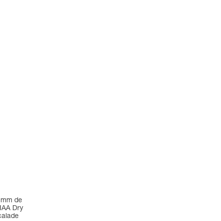
9 mm de
IAA Dry
calade