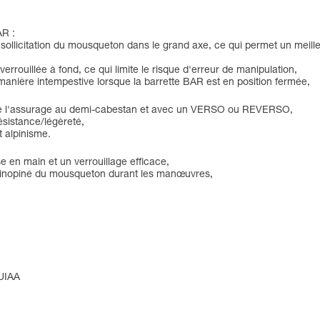
AR :
a sollicitation du mousqueton dans le grand axe, ce qui permet un meilleu
errouillée à fond, ce qui limite le risque d'erreur de manipulation,
anière intempestive lorsque la barrette BAR est en position fermée,
ors de l'assurage au demi-cabestan et avec un VERSO ou REVERSO,
ésistance/légèreté,
 alpinisme.
en main et un verrouillage efficace,
e inopiné du mousqueton durant les manœuvres,
 UIAA