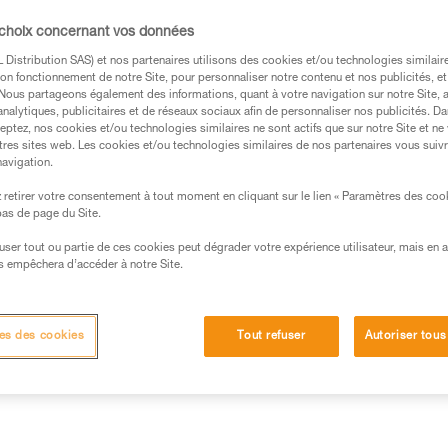
la légèreté et comporte une sec
mousqueton, pour faciliter l'
 choix concernant vos données
Distribution SAS) et nos partenaires utilisons des cookies et/ou technologies similai
on fonctionnement de notre Site, pour personnaliser notre contenu et nos publicités, et
Trouvez un revendeur
. Nous partageons également des informations, quant à votre navigation sur notre Site, 
analytiques, publicitaires et de réseaux sociaux afin de personnaliser nos publicités. Da
eptez, nos cookies et/ou technologies similaires ne sont actifs que sur notre Site et ne
tres sites web. Les cookies et/ou technologies similaires de nos partenaires vous suiv
navigation.
retirer votre consentement à tout moment en cliquant sur le lien « Paramètres des coo
 bas de page du Site.
efuser tout ou partie de ces cookies peut dégrader votre expérience utilisateur, mais en 
s empêchera d’accéder à notre Site.
Autres produits
Inspection
es des cookies
Tout refuser
Autoriser tous