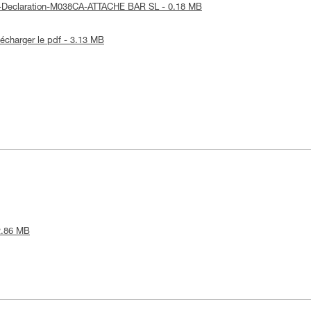
UE-Declaration-M038CA-ATTACHE BAR SL - 0.18 MB
lécharger le pdf - 3.13 MB
 2.86 MB