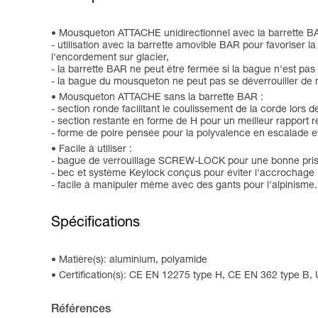
Mousqueton ATTACHE unidirectionnel avec la barrette B
- utilisation avec la barrette amovible BAR pour favoriser l
l'encordement sur glacier,
- la barrette BAR ne peut être fermée si la bague n'est pas v
- la bague du mousqueton ne peut pas se déverrouiller de m
Mousqueton ATTACHE sans la barrette BAR :
- section ronde facilitant le coulissement de la corde l
- section restante en forme de H pour un meilleur rapport r
- forme de poire pensée pour la polyvalence en escalade et
Facile à utiliser :
- bague de verrouillage SCREW-LOCK pour une bonne prise 
- bec et système Keylock conçus pour éviter l'accrochag
- facile à manipuler même avec des gants pour l'alpinisme.
Spécifications
Matière(s): aluminium, polyamide
Certification(s): CE EN 12275 type H, CE EN 362 type B,
Références