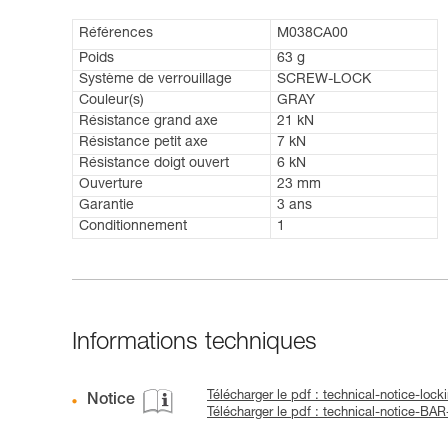
Références
M038CA00
Poids
63 g
Système de verrouillage
SCREW-LOCK
Couleur(s)
GRAY
Résistance grand axe
21 kN
Résistance petit axe
7 kN
Résistance doigt ouvert
6 kN
Ouverture
23 mm
Garantie
3 ans
Conditionnement
1
Informations techniques
Télécharger le pdf : technical-notice-loc
Notice
Télécharger le pdf : technical-notice-BA