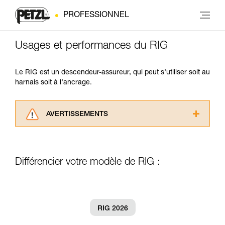
PROFESSIONNEL
Usages et performances du RIG
Le RIG est un descendeur-assureur, qui peut s’utiliser soit au
harnais soit à l’ancrage.
AVERTISSEMENTS
Lisez attentivement les notices techniques des
produits utilisés dans ce conseil avant de le
consulter. Vous devez avoir compris les
Différencier votre modèle de RIG :
informations de la notice technique pour
pouvoir comprendre ce complément
d’informations.
Maîtriser ces techniques nécessite une
formation et un entraînement spécifique. Validez
RIG 2026
avec un professionnel votre capacité à refaire
la manipulation, seul, en toute sécurité, avant