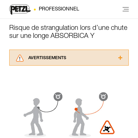
PROFESSIONNEL
Risque de strangulation lors d’une chute
sur une longe ABSORBICA Y
AVERTISSEMENTS
Lisez attentivement les notices techniques des
produits utilisés dans ce conseil avant de le
consulter. Vous devez avoir compris les
informations de la notice technique pour
pouvoir comprendre ce complément
d’informations.
Maîtriser ces techniques nécessite une
formation et un entraînement spécifique. Validez
avec un professionnel votre capacité à refaire
la manipulation, seul, en toute sécurité, avant
de la reproduire en autonomie.
Nous donnons des exemples de techniques