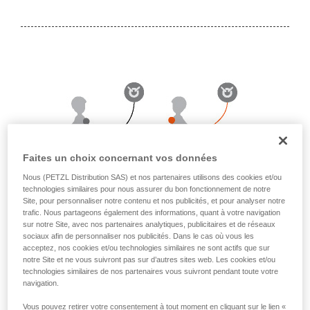
liées à votre activité. Il peut en exister d’autres
que nous ne décrivons pas ici.
Faites un choix concernant vos données
Nous (PETZL Distribution SAS) et nos partenaires utilisons des cookies et/ou
technologies similaires pour nous assurer du bon fonctionnement de notre
Site, pour personnaliser notre contenu et nos publicités, et pour analyser notre
trafic. Nous partageons également des informations, quant à votre navigation
sur notre Site, avec nos partenaires analytiques, publicitaires et de réseaux
Avec une longe en Y connectée au point dorsal, si
sociaux afin de personnaliser nos publicités. Dans le cas où vous les
l'utilisateur passe les brins de longe sous les bras pour
acceptez, nos cookies et/ou technologies similaires ne sont actifs que sur
utiliser les connecteurs devant lui, il peut se trouver dans
notre Site et ne vous suivront pas sur d’autres sites web. Les cookies et/ou
une position empêchant le fonctionnement de l'absorbeur
technologies similaires de nos partenaires vous suivront pendant toute votre
d'énergie.
navigation.
Remarque : le cas peut également se présenter si la longe
Vous pouvez retirer votre consentement à tout moment en cliquant sur le lien «