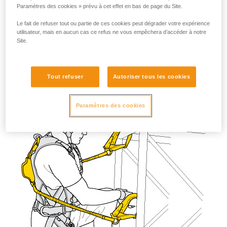
est connectée au point sternal du harnais et utilisée derrière
Paramètres des cookies » prévu à cet effet en bas de page du Site.
l'utilisateur.
Le fait de refuser tout ou partie de ces cookies peut dégrader votre expérience
utilisateur, mais en aucun cas ce refus ne vous empêchera d’accéder à notre
Site.
Tout refuser
Autoriser tous les cookies
Paramètres des cookies