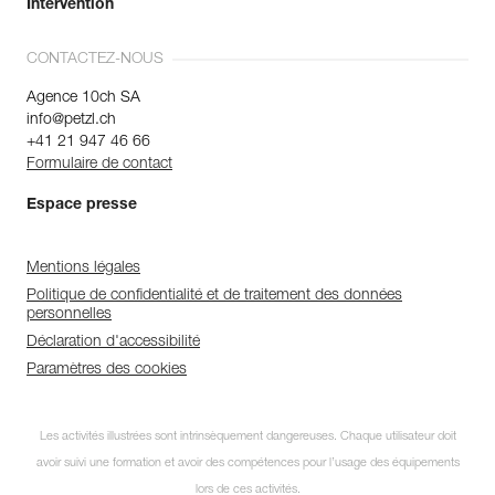
Intervention
CONTACTEZ-NOUS
Agence 10ch SA
info@petzl.ch
+41 21 947 46 66
Formulaire de contact
Espace presse
Mentions légales
Politique de confidentialité et de traitement des données
personnelles
Déclaration d'accessibilité
Paramètres des cookies
Les activités illustrées sont intrinsèquement dangereuses. Chaque utilisateur doit
avoir suivi une formation et avoir des compétences pour l’usage des équipements
lors de ces activités.