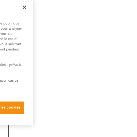
res pour nous
 pour analyser
avec nos
ns le cas où
 vous suivront
ront pendant
kies » prévu à
aucun cas ce
 les cookies