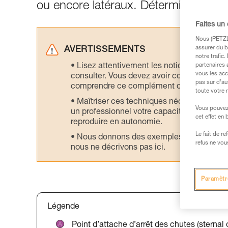
ou encore latéraux. Déterminez vos 
Faites un
Nous (PETZL 
assurer du b
AVERTISSEMENTS
notre trafic
Lisez attentivement les notices technique
partenaires 
vous les acc
consulter. Vous devez avoir compris les in
pas sur d’au
comprendre ce complément d’informations
toute votre 
Maîtriser ces techniques nécessite une f
Vous pouvez 
un professionnel votre capacité à refaire la
cet effet en
reproduire en autonomie.
Le fait de r
Nous donnons des exemples de techniques l
refus ne vou
nous ne décrivons pas ici.
Paramètr
Légende
Point d’attache d’arrêt des chutes (sternal 