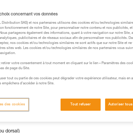
besoins selon vos usages.
 choix concernant vos données
Distribution SAS) et nos partenaires utilisons des cookies et/ou technologies similai
on fonctionnement de notre Site, pour personnaliser notre contenu et nos publicités, et
. Nous partageons également des informations, quant à votre navigation sur notre Site, 
s des produits utilisés dans ce conseil avant de le
analytiques, publicitaires et de réseaux sociaux afin de personnaliser nos publicités. Da
eptez, nos cookies et/ou technologies similaires ne sont actifs que sur notre Site et ne
formations de la notice technique pour pouvoir
tres sites web. Les cookies et/ou technologies similaires de nos partenaires vous suiv
.
navigation.
ormation et un entraînement spécifique. Validez avec
retirer votre consentement à tout moment en cliquant sur le lien « Paramètres des coo
 manipulation, seul, en toute sécurité, avant de la
 bas de page du Site.
efuser tout ou partie de ces cookies peut dégrader votre expérience utilisateur, mais en 
iées à votre activité. Il peut en exister d’autres que
s empêchera d’accéder à notre Site.
es des cookies
Tout refuser
Autoriser tous
ou dorsal)