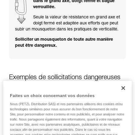
dans le grand axe, doigt fermé et bague
Maîtriser ces techniques nécessite une
verrouillée.
formation et un entraînement spécifique. Validez
avec un professionnel votre capacité à refaire
Seule la valeur de résistance en grand axe et
la manipulation, seul, en toute sécurité, avant
doigt fermé est adaptée aux efforts que peut
de la reproduire en autonomie.
subir un mousqueton dans les pratiques de verticalité.
Nous donnons des exemples de techniques
Solliciter un mousqueton de toute autre manière
liées à votre activité. Il peut en exister d’autres
peut être dangereux.
que nous ne décrivons pas ici.
Exemples de sollicitations dangereuses
des mousquetons
Faites un choix concernant vos données
Nous (PETZL Distribution SAS) et nos partenaires utilisons des cookies et/ou
technologies similaires pour nous assurer du bon fonctionnement de notre
Site, pour personnaliser notre contenu et nos publicités, et pour analyser notre
trafic. Nous partageons également des informations, quant à votre navigation
sur notre Site, avec nos partenaires analytiques, publicitaires et de réseaux
sociaux afin de personnaliser nos publicités. Dans le cas où vous les
acceptez, nos cookies et/ou technologies similaires ne sont actifs que sur