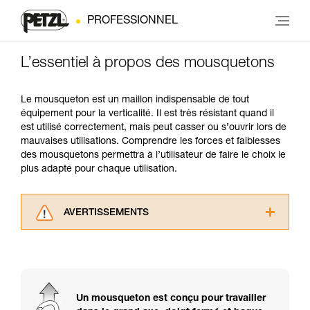
PROFESSIONNEL
L’essentiel à propos des mousquetons
Le mousqueton est un maillon indispensable de tout
équipement pour la verticalité. Il est très résistant quand il
est utilisé correctement, mais peut casser ou s’ouvrir lors de
mauvaises utilisations. Comprendre les forces et faiblesses
des mousquetons permettra à l’utilisateur de faire le choix le
plus adapté pour chaque utilisation.
AVERTISSEMENTS
Lisez attentivement les notices techniques des
produits utilisés dans ce conseil avant de le
consulter. Vous devez avoir compris les
informations de la notice technique pour
pouvoir comprendre ce complément
Un mousqueton est conçu pour travailler
d’informations.