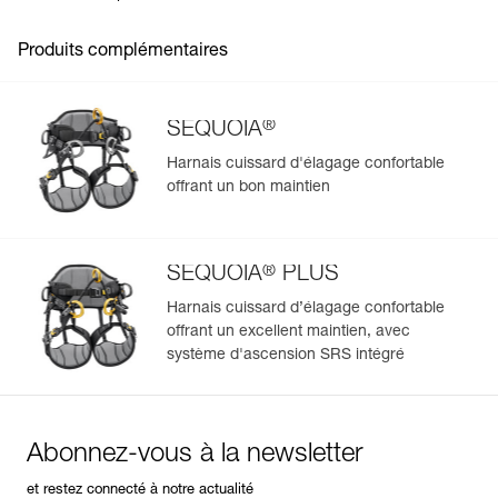
Produits complémentaires
®
SEQUOIA
Harnais cuissard d'élagage confortable
offrant un bon maintien
Gérer et inspecter facilement votre EPI
Ajoutez un produit Petzl en scannant simplement son
datamatrix : toutes les informations relatives au produit
®
s'afficheront automatiquement.
SEQUOIA
PLUS
Importez et exportez facilement vos données EPI
Harnais cuissard d’élagage confortable
existantes.
offrant un excellent maintien, avec
système d'ascension SRS intégré
Voir l'historique d'un produit à partir de sa date de
fabrication.
En savoir plus
Abonnez-vous à la newsletter
et restez connecté à notre actualité