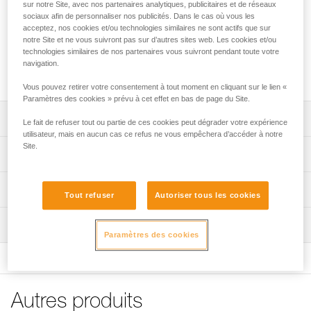
La trousse de secours FIRSTAID vous permet de transporter
sur notre Site, avec nos partenaires analytiques, publicitaires et de réseaux
sociaux afin de personnaliser nos publicités. Dans le cas où vous les
votre matériel médical de premier secours. Connectable à
acceptez, nos cookies et/ou technologies similaires ne sont actifs que sur
l'arrière d'un harnais SEQUOIA ou SEQUOIA PLUS, elle se
notre Site et ne vous suivront pas sur d’autres sites web. Les cookies et/ou
décroche rapidement et facilement, à une main, pour que
technologies similaires de nos partenaires vous suivront pendant toute votre
vous puissiez intervenir rapidement sur votre blessure. Cette
navigation.
trousse est vendue sans le matériel médical.
Vous pouvez retirer votre consentement à tout moment en cliquant sur le lien «
Paramètres des cookies » prévu à cet effet en bas de page du Site.
Descriptif
Le fait de refuser tout ou partie de ces cookies peut dégrader votre expérience
utilisateur, mais en aucun cas ce refus ne vous empêchera d’accéder à notre
Site.
S'installe facilement à l'arrière des harnais SEQUOIA et
Spécifications techniques
SEQUOIA PLUS dans un passant porte-outils CARITOOL.
Elle est également compatible avec d'autres harnais.
Poids: 90 g
Informations techniques
Simple et rapide à extraire, à une main, en cas de besoin.
Tout refuser
Autoriser tous les cookies
Dimensions: 14,5 x 12,5 x 6 cm
FAQ
Trousse de volume intermédiaire pour ranger le matériel
Matière(s): TPU (sans PVC), polypropylène
Inspection
FAQ
de premier secours et le sécuriser, via des élastiques
Paramètres des cookies
intégrés.
Spécifications référence(s)
Voir tous les contenus techniques
Référence : C069HA00
NB : trousse vendue vide, sans matériel médical.
Garantie : 3 ans
Autres produits
Conditionnement : 1