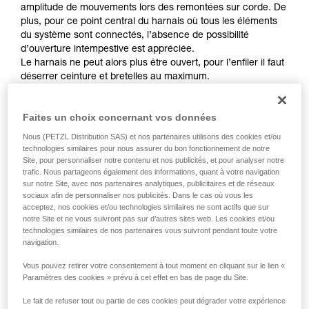
Maîtriser ces techniques nécessite une
amplitude de mouvements lors des remontées sur corde. De
formation et un entraînement spécifique. Validez
plus, pour ce point central du harnais où tous les éléments
avec un professionnel votre capacité à refaire
du système sont connectés, l’absence de possibilité
la manipulation, seul, en toute sécurité, avant
d’ouverture intempestive est appréciée.
de la reproduire en autonomie.
Le harnais ne peut alors plus être ouvert, pour l’enfiler il faut
Nous donnons des exemples de techniques
déserrer ceinture et bretelles au maximum.
liées à votre activité. Il peut en exister d’autres
que nous ne décrivons pas ici.
Faites un choix concernant vos données
Nous (PETZL Distribution SAS) et nos partenaires utilisons des cookies et/ou
technologies similaires pour nous assurer du bon fonctionnement de notre
Site, pour personnaliser notre contenu et nos publicités, et pour analyser notre
trafic. Nous partageons également des informations, quant à votre navigation
sur notre Site, avec nos partenaires analytiques, publicitaires et de réseaux
sociaux afin de personnaliser nos publicités. Dans le cas où vous les
acceptez, nos cookies et/ou technologies similaires ne sont actifs que sur
notre Site et ne vous suivront pas sur d’autres sites web. Les cookies et/ou
technologies similaires de nos partenaires vous suivront pendant toute votre
navigation.
Vous pouvez retirer votre consentement à tout moment en cliquant sur le lien «
Paramètres des cookies » prévu à cet effet en bas de page du Site.
Le fait de refuser tout ou partie de ces cookies peut dégrader votre expérience