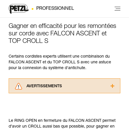
PROFESSIONNEL
Gagner en efficacité pour les remontées
sur corde avec FALCON ASCENT et
TOP CROLL S
Certains cordistes experts utilisent une combinaison du
FALCON ASCENT et du TOP CROLL S avec une astuce
pour la connexion du système d'antichute.
AVERTISSEMENTS
Lisez attentivement les notices techniques des
produits utilisés dans ce conseil avant de le
consulter. Vous devez avoir compris les
informations de la notice technique pour
pouvoir comprendre ce complément
Le RING OPEN en fermeture du FALCON ASCENT permet
d’informations.
d’avoir un CROLL aussi bas que possible, pour gagner en