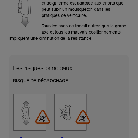
formation et un entraînement spécifique. Validez
et doigt fermé est adaptée aux efforts que
avec un professionnel votre capacité à refaire
peut subir un mousqueton dans les
la manipulation, seul, en toute sécurité, avant
pratiques de verticalité.
de la reproduire en autonomie.
Nous donnons des exemples de techniques
Tous les axes de travail autres que le grand
liées à votre activité. Il peut en exister d’autres
axe et tous les mauvais positionnements
que nous ne décrivons pas ici.
impliquent une diminution de la résistance.
Les risques principaux
RISQUE DE DÉCROCHAGE