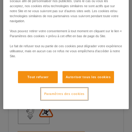
sociaux afin de personnaliser nos publicités. Dans le cas où vous les
acceptez, nos cookies et/ou technologies similaires ne sont actifs que sur
notre Site et ne vous suivront pas sur d’autres sites web. Les cookies et/ou
technologies similaires de nos partenaires vous suivront pendant toute votre
navigation.
Exemples de situations à risques sur le
Vous pouvez retirer votre consentement à tout moment en cliquant sur le lien «
terrain
Paramètres des cookies » prévu à cet effet en bas de page du Site.
Le fait de refuser tout ou partie de ces cookies peut dégrader votre expérience
utilisateur, mais en aucun cas ce refus ne vous empêchera d’accéder à notre
Site.
1. Ouverture du doigt, travail en doigt
Tout refuser
Autoriser tous les cookies
ouvert
Paramètres des cookies