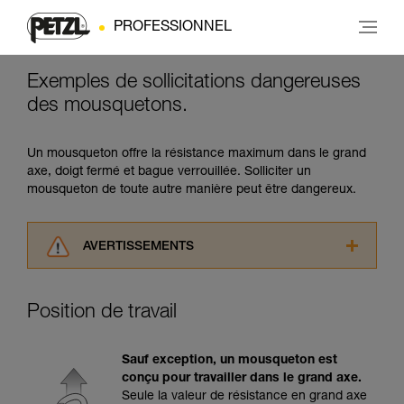
PROFESSIONNEL
Exemples de sollicitations dangereuses
des mousquetons.
Un mousqueton offre la résistance maximum dans le grand
axe, doigt fermé et bague verrouillée. Solliciter un
mousqueton de toute autre manière peut être dangereux.
AVERTISSEMENTS
Lisez attentivement les notices techniques des
produits utilisés dans ce conseil avant de le
Position de travail
consulter. Vous devez avoir compris les
informations de la notice technique pour
pouvoir comprendre ce complément
Sauf exception, un mousqueton est
d’informations.
conçu pour travailler dans le grand axe.
Maîtriser ces techniques nécessite une
Seule la valeur de résistance en grand axe