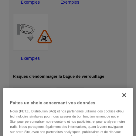
Exemples
Exemples
Exemples
Risques d'endommager la bague de verrouillage
Faites un choix concernant vos données
Nous (PETZL Distribution SAS) et nos partenaires utilisons des cookies et/ou
technologies similaires pour nous assurer du bon fonctionnement de notre
Site, pour personnaliser notre contenu et nos publicités, et pour analyser notre
trafic. Nous partageons également des informations, quant à votre navigation
sur notre Site, avec nos partenaires analytiques, publicitaires et de réseaux
Exemples
Exemples