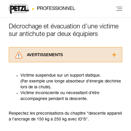
PROFESSIONNEL
Décrochage et évacuation d’une victime
sur antichute par deux équipiers
AVERTISSEMENTS
Lisez attentivement les notices techniques des
produits utilisés dans ce conseil avant de le
Victime suspendue sur un support statique.
consulter. Vous devez avoir compris les
(Par exemple une longe absorbeur d’énergie déchirée
informations de la notice technique pour
lors de la chute).
pouvoir comprendre ce complément
Victime inconsciente ou nécessitant d’être
d’informations.
accompagnée pendant la descente.
Maîtriser ces techniques nécessite une
formation et un entraînement spécifique. Validez
avec un professionnel votre capacité à refaire
Respectez les préconisations du chapitre "descente appareil
la manipulation, seul, en toute sécurité, avant
à l’ancrage de 150 kg à 250 kg avec ID’S".
de la reproduire en autonomie.
Nous donnons des exemples de techniques