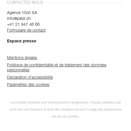
CONTACTEZ-NOUS
Agence 10ch SA
info@petzl.ch
+41 21 947 46 66
Formulaire de contact
Espace presse
Mentions légales
Politique de confidentialité et de traitement des données
personnelles
Déclaration d'accessibilité
Paramètres des cookies
Les activités illustrées sont intrinsèquement dangereuses. Chaque utilisateur doit
avoir suivi une formation et avoir des compétences pour l’usage des équipements
lors de ces activités.