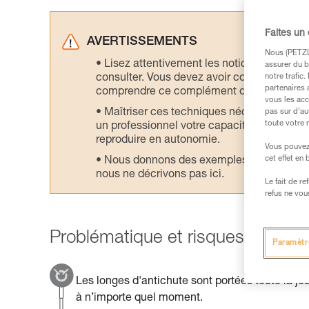
Faites un
AVERTISSEMENTS
Nous (PETZL 
Lisez attentivement les notices technique
assurer du b
consulter. Vous devez avoir compris les in
notre trafic
partenaires 
comprendre ce complément d’informations
vous les acc
Maîtriser ces techniques nécessite une f
pas sur d’au
toute votre 
un professionnel votre capacité à refaire la
reproduire en autonomie.
Vous pouvez 
cet effet en
Nous donnons des exemples de techniques l
nous ne décrivons pas ici.
Le fait de r
refus ne vou
Problématique et risques princip
Paramètr
Les longes d'antichute sont portées toute la jo
à n’importe quel moment.