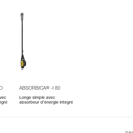
®
IO
ABSORBICA
-I 80
avec
Longe simple avec
égré
absorbeur d'énergie intégré
Suiv