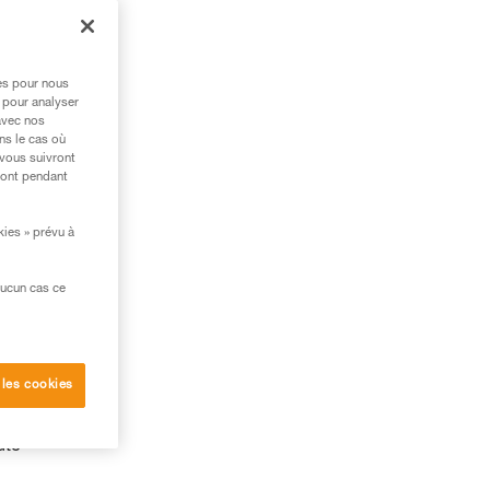
res pour nous
 pour analyser
avec nos
ns le cas où
 vous suivront
ront pendant
kies » prévu à
aucun cas ce
 les cookies
ute