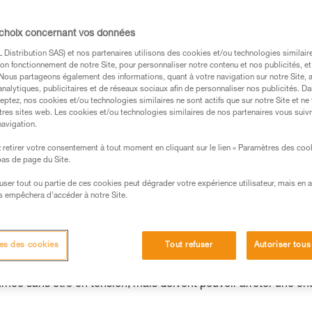
 choix concernant vos données
Distribution SAS) et nos partenaires utilisons des cookies et/ou technologies similai
s des produits utilisés dans ce conseil avant de le
on fonctionnement de notre Site, pour personnaliser notre contenu et nos publicités, et
formations de la notice technique pour pouvoir
. Nous partageons également des informations, quant à votre navigation sur notre Site, 
analytiques, publicitaires et de réseaux sociaux afin de personnaliser nos publicités. Da
.
eptez, nos cookies et/ou technologies similaires ne sont actifs que sur notre Site et ne
ormation et un entraînement spécifique. Validez avec
tres sites web. Les cookies et/ou technologies similaires de nos partenaires vous suiv
navigation.
 manipulation, seul, en toute sécurité, avant de la
retirer votre consentement à tout moment en cliquant sur le lien « Paramètres des coo
 bas de page du Site.
iées à votre activité. Il peut en exister d’autres que
efuser tout ou partie de ces cookies peut dégrader votre expérience utilisateur, mais en 
s empêchera d’accéder à notre Site.
aux
es des cookies
Tout refuser
Autoriser tous
urnée sans être en tension, mais doivent pouvoir arrêter une ch