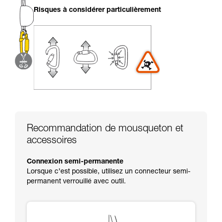
liées à votre activité. Il peut en exister d’autres
Risques à considérer particulièrement
que nous ne décrivons pas ici.
Recommandation de mousqueton et
accessoires
Connexion semi-permanente
Lorsque c’est possible, utilisez un connecteur semi-
permanent verrouillé avec outil.