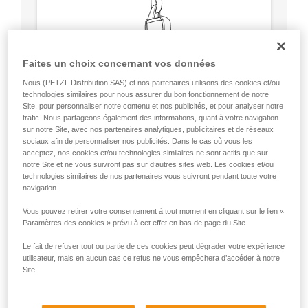
Faites un choix concernant vos données
Nous (PETZL Distribution SAS) et nos partenaires utilisons des cookies et/ou
technologies similaires pour nous assurer du bon fonctionnement de notre
Site, pour personnaliser notre contenu et nos publicités, et pour analyser notre
trafic. Nous partageons également des informations, quant à votre navigation
sur notre Site, avec nos partenaires analytiques, publicitaires et de réseaux
sociaux afin de personnaliser nos publicités. Dans le cas où vous les
acceptez, nos cookies et/ou technologies similaires ne sont actifs que sur
notre Site et ne vous suivront pas sur d’autres sites web. Les cookies et/ou
technologies similaires de nos partenaires vous suivront pendant toute votre
Circulaire, résistance équivalente dans
navigation.
tous les axes (sauf pliage sur arête).
Pas de point de faiblesse comme la bague
Vous pouvez retirer votre consentement à tout moment en cliquant sur le lien «
Paramètres des cookies » prévu à cet effet en bas de page du Site.
de verrouillage des mousquetons.
Le fait de refuser tout ou partie de ces cookies peut dégrader votre expérience
utilisateur, mais en aucun cas ce refus ne vous empêchera d’accéder à notre
Site.