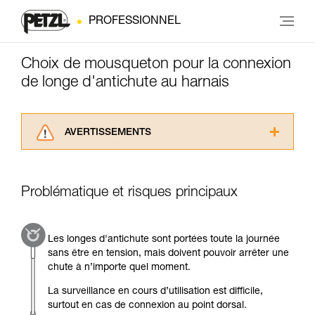
PROFESSIONNEL
Choix de mousqueton pour la connexion
de longe d'antichute au harnais
AVERTISSEMENTS
Lisez attentivement les notices techniques des
produits utilisés dans ce conseil avant de le
consulter. Vous devez avoir compris les
Problématique et risques principaux
informations de la notice technique pour
pouvoir comprendre ce complément
d’informations.
Les longes d'antichute sont portées toute la journée
Maîtriser ces techniques nécessite une
sans être en tension, mais doivent pouvoir arrêter une
formation et un entraînement spécifique. Validez
chute à n’importe quel moment.
avec un professionnel votre capacité à refaire
la manipulation, seul, en toute sécurité, avant
La surveillance en cours d’utilisation est difficile,
de la reproduire en autonomie.
surtout en cas de connexion au point dorsal.
Nous donnons des exemples de techniques