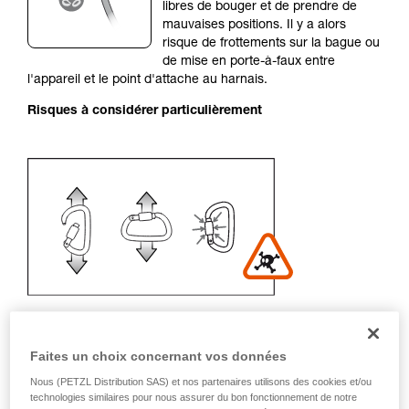
de la reproduire en autonomie.
libres de bouger et de prendre de
Nous donnons des exemples de techniques
mauvaises positions. Il y a alors
liées à votre activité. Il peut en exister d’autres
risque de frottements sur la bague ou
que nous ne décrivons pas ici.
de mise en porte-à-faux entre
l'appareil et le point d'attache au harnais.
Risques à considérer particulièrement
Faites un choix concernant vos données
Recommandation de mousqueton et
Nous (PETZL Distribution SAS) et nos partenaires utilisons des cookies et/ou
accessoires
technologies similaires pour nous assurer du bon fonctionnement de notre