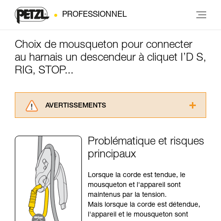
PROFESSIONNEL
Choix de mousqueton pour connecter
au harnais un descendeur à cliquet I’D S,
RIG, STOP...
AVERTISSEMENTS
Lisez attentivement les notices techniques des
produits utilisés dans ce conseil avant de le
Problématique et risques
consulter. Vous devez avoir compris les
principaux
informations de la notice technique pour
pouvoir comprendre ce complément
d’informations.
Lorsque la corde est tendue, le
Maîtriser ces techniques nécessite une
mousqueton et l'appareil sont
formation et un entraînement spécifique. Validez
maintenus par la tension.
avec un professionnel votre capacité à refaire
Mais lorsque la corde est détendue,
la manipulation, seul, en toute sécurité, avant
l'appareil et le mousqueton sont