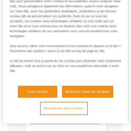
Site, pour personnaliser notre contenu et nos publicités, et pour analyser notre
- Utilisez un mousqueton Am'D et une barrette
trafic. Nous partageons également des informations, quant à votre navigation
sur notre Site, avec nos partenaires analytiques, publicitaires et de réseaux
CAPTIV.
sociaux afin de personnaliser nos publicités. Dans le cas où vous les
- Choisissez le type de verrouillage selon votre
acceptez, nos cookies et/ou technologies similaires ne sont actifs que sur
utilisation.
notre Site et ne vous suivront pas sur d’autres sites web. Les cookies et/ou
technologies similaires de nos partenaires vous suivront pendant toute votre
navigation.
Vous pouvez retirer votre consentement à tout moment en cliquant sur le lien «
Paramètres des cookies » prévu à cet effet en bas de page du Site.
Le fait de refuser tout ou partie de ces cookies peut dégrader votre expérience
utilisateur, mais en aucun cas ce refus ne vous empêchera d’accéder à notre
Site.
Tout refuser
Autoriser tous les cookies
Paramètres des cookies