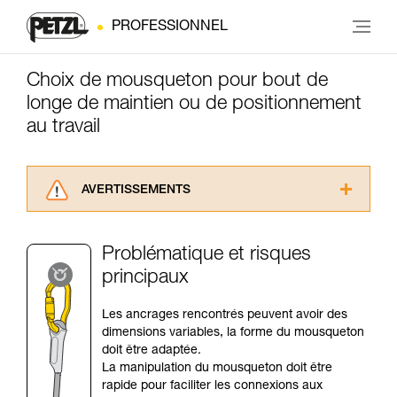
PROFESSIONNEL
Choix de mousqueton pour bout de
longe de maintien ou de positionnement
au travail
AVERTISSEMENTS
Lisez attentivement les notices techniques des
produits utilisés dans ce conseil avant de le
Problématique et risques
consulter. Vous devez avoir compris les
principaux
informations de la notice technique pour
pouvoir comprendre ce complément
d’informations.
Les ancrages rencontrés peuvent avoir des
Maîtriser ces techniques nécessite une
dimensions variables, la forme du mousqueton
formation et un entraînement spécifique. Validez
doit être adaptée.
avec un professionnel votre capacité à refaire
La manipulation du mousqueton doit être
la manipulation, seul, en toute sécurité, avant
rapide pour faciliter les connexions aux