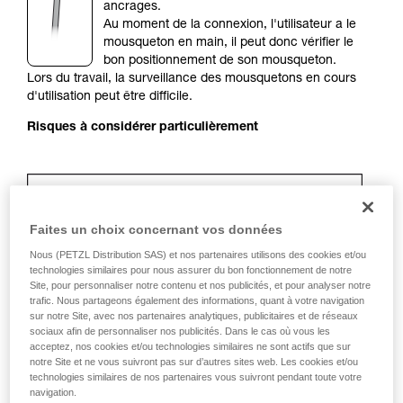
de la reproduire en autonomie.
ancrages.
Nous donnons des exemples de techniques
Au moment de la connexion, l'utilisateur a le
liées à votre activité. Il peut en exister d’autres
mousqueton en main, il peut donc vérifier le
que nous ne décrivons pas ici.
bon positionnement de son mousqueton.
Lors du travail, la surveillance des mousquetons en cours
d'utilisation peut être difficile.
Risques à considérer particulièrement
Faites un choix concernant vos données
Nous (PETZL Distribution SAS) et nos partenaires utilisons des cookies et/ou
technologies similaires pour nous assurer du bon fonctionnement de notre
Site, pour personnaliser notre contenu et nos publicités, et pour analyser notre
trafic. Nous partageons également des informations, quant à votre navigation
sur notre Site, avec nos partenaires analytiques, publicitaires et de réseaux
sociaux afin de personnaliser nos publicités. Dans le cas où vous les
Recommandation de mousqueton et
acceptez, nos cookies et/ou technologies similaires ne sont actifs que sur
notre Site et ne vous suivront pas sur d’autres sites web. Les cookies et/ou
accessoires
technologies similaires de nos partenaires vous suivront pendant toute votre
navigation.