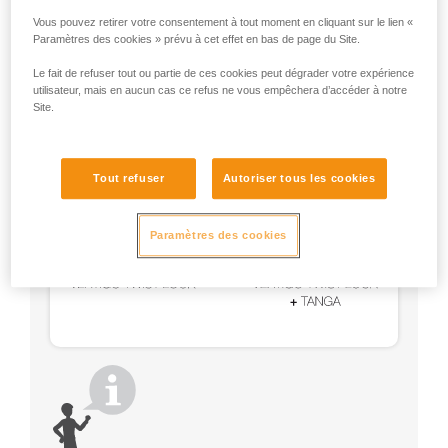
Utilisez un VERTIGO TWIST-LOCK avec un système
Vous pouvez retirer votre consentement à tout moment en cliquant sur le lien «
de maintien (STRING, TANGA, manchon plastique).
Paramètres des cookies » prévu à cet effet en bas de page du Site.
Le fait de refuser tout ou partie de ces cookies peut dégrader votre expérience
utilisateur, mais en aucun cas ce refus ne vous empêchera d’accéder à notre
Site.
Tout refuser
Autoriser tous les cookies
Paramètres des cookies