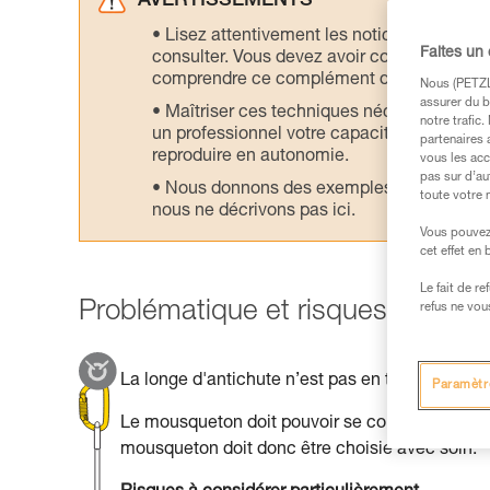
AVERTISSEMENTS
Lisez attentivement les notices technique
Faites un
consulter. Vous devez avoir compris les in
comprendre ce complément d’informations
Nous (PETZL 
assurer du b
Maîtriser ces techniques nécessite une f
notre trafic
un professionnel votre capacité à refaire la
partenaires 
reproduire en autonomie.
vous les acc
pas sur d’au
Nous donnons des exemples de techniques l
toute votre 
nous ne décrivons pas ici.
Vous pouvez 
cet effet en
Le fait de r
Problématique et risques princip
refus ne vou
La longe d'antichute n’est pas en tension, mai
Paramètr
Le mousqueton doit pouvoir se connecter facile
mousqueton doit donc être choisie avec soin.