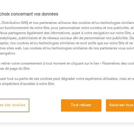
s des produits utilisés dans ce conseil avant de le
 choix concernant vos données
formations de la notice technique pour pouvoir
.
Distribution SAS) et nos partenaires utilisons des cookies et/ou technologies similai
on fonctionnement de notre Site, pour personnaliser notre contenu et nos publicités, et
ormation et un entraînement spécifique. Validez avec
. Nous partageons également des informations, quant à votre navigation sur notre Site, 
 manipulation, seul, en toute sécurité, avant de la
analytiques, publicitaires et de réseaux sociaux afin de personnaliser nos publicités. Da
eptez, nos cookies et/ou technologies similaires ne sont actifs que sur notre Site et ne
tres sites web. Les cookies et/ou technologies similaires de nos partenaires vous suiv
iées à votre activité. Il peut en exister d’autres que
navigation.
retirer votre consentement à tout moment en cliquant sur le lien « Paramètres des coo
 bas de page du Site.
efuser tout ou partie de ces cookies peut dégrader votre expérience utilisateur, mais en 
aux
s empêchera d’accéder à notre Site.
s doit pouvoir arrêter une chute à n’importe quel moment.
es des cookies
Tout refuser
Autoriser tous
ment à des ancrages variés, parfois de gros diamètre, la form