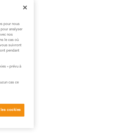
res pour nous
 pour analyser
avec nos
ns le cas où
 vous suivront
ront pendant
kies » prévu à
aucun cas ce
 les cookies
e du