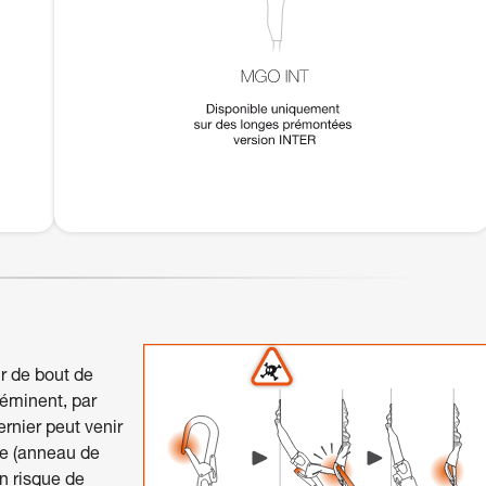
r de bout de
oéminent, par
ernier peut venir
ge (anneau de
un risque de