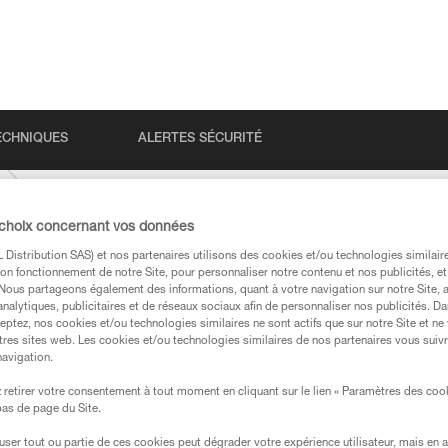
ECHNIQUES
ALERTES SÉCURITÉ
 choix concernant vos données
Distribution SAS) et nos partenaires utilisons des cookies et/ou technologies similai
on fonctionnement de notre Site, pour personnaliser notre contenu et nos publicités, et
. Nous partageons également des informations, quant à votre navigation sur notre Site, 
analytiques, publicitaires et de réseaux sociaux afin de personnaliser nos publicités. Da
eptez, nos cookies et/ou technologies similaires ne sont actifs que sur notre Site et ne
tres sites web. Les cookies et/ou technologies similaires de nos partenaires vous suiv
navigation.
s des produits utilisés dans ce conseil avant de le
formations de la notice technique pour pouvoir
retirer votre consentement à tout moment en cliquant sur le lien « Paramètres des coo
.
 bas de page du Site.
ormation et un entraînement spécifique. Validez avec
efuser tout ou partie de ces cookies peut dégrader votre expérience utilisateur, mais en 