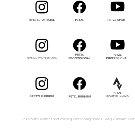
Les activités illustrées sont intrinsèquement dangereuses. Chaque utilisateur do