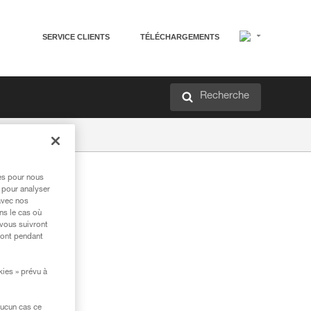
SERVICE CLIENTS
TÉLÉCHARGEMENTS
Recherche
res pour nous
 pour analyser
avec nos
ns le cas où
 vous suivront
ront pendant
kies » prévu à
aucun cas ce