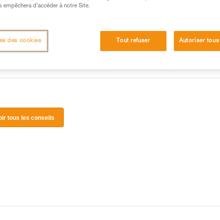
 manipulation, seul, en toute sécurité, avant de la
s empêchera d’accéder à notre Site.
iées à votre activité. Il peut en exister d’autres que
es des cookies
Tout refuser
Autoriser tous
oir tous les conseils