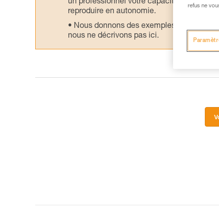
un professionnel votre capacité à refaire la
refus ne vou
reproduire en autonomie.
Nous donnons des exemples de techniques l
nous ne décrivons pas ici.
Paramètr
V