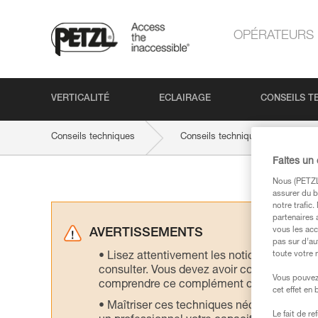
OPÉRATEURS
VERTICALITÉ
ECLAIRAGE
CONSEILS T
Conseils techniques
Conseils techniques par activité
Faites un
Nous (PETZL 
assurer du b
notre trafic
partenaires 
vous les acc
AVERTISSEMENTS
pas sur d’au
toute votre 
Lisez attentivement les notices technique
consulter. Vous devez avoir compris les in
Vous pouvez 
comprendre ce complément d’informations
cet effet en
Maîtriser ces techniques nécessite une f
Le fait de r