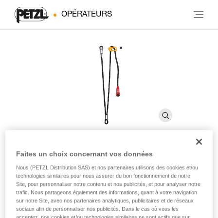
OPÉRATEURS
Faites un choix concernant vos données
PROGRESS ADJUST-Y
Nous (PETZL Distribution SAS) et nos partenaires utilisons des cookies et/ou
technologies similaires pour nous assurer du bon fonctionnement de notre
Site, pour personnaliser notre contenu et nos publicités, et pour analyser notre
Longe de progression réglable double pour l'équipement
trafic. Nous partageons également des informations, quant à votre navigation
et l'ouverture des voies
sur notre Site, avec nos partenaires analytiques, publicitaires et de réseaux
sociaux afin de personnaliser nos publicités. Dans le cas où vous les
acceptez, nos cookies et/ou technologies similaires ne sont actifs que sur