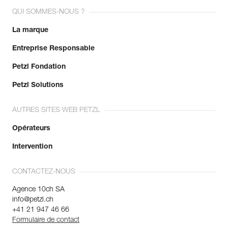
existantes.
QUI SOMMES-NOUS ?
Voir l'historique d'un produit à partir de sa date de
fabrication.
La marque
Entreprise Responsable
En savoir plus
Petzl Fondation
Petzl Solutions
AUTRES SITES WEB PETZL
Opérateurs
Intervention
CONTACTEZ-NOUS
Agence 10ch SA
info@petzl.ch
+41 21 947 46 66
Formulaire de contact