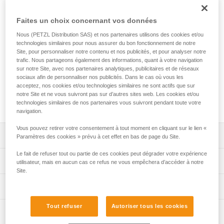
Dédié aux usages collectifs en environnements humides et
salins, PANDION STAINLESS est un harnais réglable et
Faites un choix concernant vos données
extrêmement robuste. Il est équipé d'un seul point d'attache
pour faciliter la mise en place des systèmes d'assurage et
Nous (PETZL Distribution SAS) et nos partenaires utilisons des cookies et/ou
permettre un contrôle visuel rapide. Son point d'attache
technologies similaires pour nous assurer du bon fonctionnement de notre
Site, pour personnaliser notre contenu et nos publicités, et pour analyser notre
renforcé, ses sangles épaisses et ses boucles
trafic. Nous partageons également des informations, quant à votre navigation
DOUBLEBACK en acier inoxydable, lui apportent une grande
sur notre Site, avec nos partenaires analytiques, publicitaires et de réseaux
durabilité pour les usages intensifs, y compris dans les zones
sociaux afin de personnaliser nos publicités. Dans le cas où vous les
humides. Ses deux porte-matériel assurent le transport des
acceptez, nos cookies et/ou technologies similaires ne sont actifs que sur
équipements. Des zones d'identification et de marquage
notre Site et ne vous suivront pas sur d’autres sites web. Les cookies et/ou
simplifient la gestion du parc de matériel.
technologies similaires de nos partenaires vous suivront pendant toute votre
navigation.
Vous pouvez retirer votre consentement à tout moment en cliquant sur le lien «
Descriptif
Paramètres des cookies » prévu à cet effet en bas de page du Site.
Le fait de refuser tout ou partie de ces cookies peut dégrader votre expérience
Harnais cuissard facile à utiliser, avec porte-matériel,
Spécifications techniques
utilisateur, mais en aucun cas ce refus ne vous empêchera d’accéder à notre
conçu pour les usages collectifs :
Site.
- code couleur gris/orange sur les tours de cuisse
Matière(s): sangle en polyester, boucles en acier
Informations techniques
permettant de faciliter les explications d'enfilage aux
inoxydable, polyamide
clients,
Notice
Certification(s): CE EN 12277 type C, UIAA
Tout refuser
Autoriser tous les cookies
- ajustement de la ceinture par une boucle DOUBLEBACK
Inspection
Télécharger le pdf technical-notice-PANDION-STEEL-
pour un serrage fluide et rapide,
Poids unitaire: 530 g
STEEL-LT-STAINLESS-01