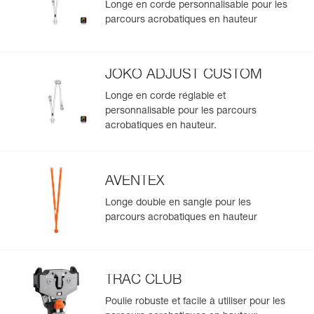
Longe en corde personnalisable pour les
- zone de marquage spécifique à l'extérieur permettant
Importez et exportez facilement vos données EPI
parcours acrobatiques en hauteur
d'identifier facilement le harnais lorsqu'il est rangé,
existantes.
- cartonnette d'identification individuelle intégrée au
Voir l'historique d'un produit à partir de sa date de
harnais pour contrôler l'équipement tout au long de sa
fabrication.
durée de vie,
JOKO ADJUST CUSTOM
- facilité de nettoyage.
Longe en corde réglable et
Disponible à l'unité ou en regroupement par cinq.
En savoir plus
personnalisable pour les parcours
acrobatiques en hauteur.
AVENTEX
Longe double en sangle pour les
parcours acrobatiques en hauteur
TRAC CLUB
Poulie robuste et facile à utiliser pour les