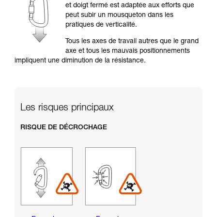
formation et un entraînement spécifique. Validez
et doigt fermé est adaptée aux efforts que
avec un professionnel votre capacité à refaire
peut subir un mousqueton dans les
la manipulation, seul, en toute sécurité, avant
pratiques de verticalité.
de la reproduire en autonomie.
Nous donnons des exemples de techniques
Tous les axes de travail autres que le grand
liées à votre activité. Il peut en exister d’autres
axe et tous les mauvais positionnements
que nous ne décrivons pas ici.
impliquent une diminution de la résistance.
Les risques principaux
RISQUE DE DÉCROCHAGE