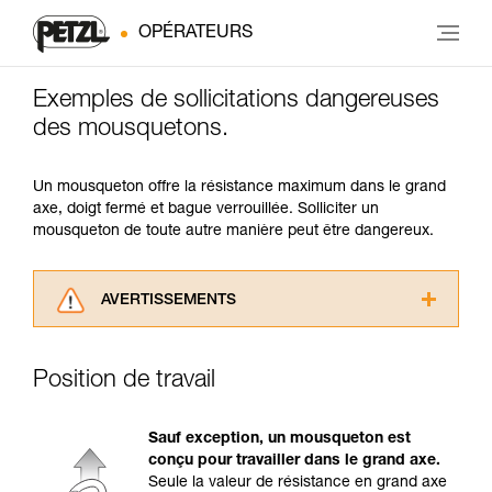
OPÉRATEURS
Exemples de sollicitations dangereuses
des mousquetons.
Un mousqueton offre la résistance maximum dans le grand
axe, doigt fermé et bague verrouillée. Solliciter un
mousqueton de toute autre manière peut être dangereux.
AVERTISSEMENTS
Lisez attentivement les notices techniques des
produits utilisés dans ce conseil avant de le
Position de travail
consulter. Vous devez avoir compris les
informations de la notice technique pour
pouvoir comprendre ce complément
Sauf exception, un mousqueton est
d’informations.
conçu pour travailler dans le grand axe.
Maîtriser ces techniques nécessite une
Seule la valeur de résistance en grand axe