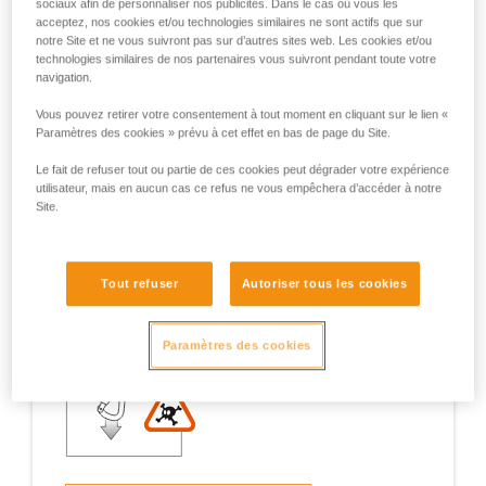
sociaux afin de personnaliser nos publicités. Dans le cas où vous les
acceptez, nos cookies et/ou technologies similaires ne sont actifs que sur
notre Site et ne vous suivront pas sur d’autres sites web. Les cookies et/ou
technologies similaires de nos partenaires vous suivront pendant toute votre
navigation.
Exemples de situations à risques sur le
Vous pouvez retirer votre consentement à tout moment en cliquant sur le lien «
terrain
Paramètres des cookies » prévu à cet effet en bas de page du Site.
Le fait de refuser tout ou partie de ces cookies peut dégrader votre expérience
utilisateur, mais en aucun cas ce refus ne vous empêchera d’accéder à notre
Site.
1. Ouverture du doigt, travail en doigt
Tout refuser
Autoriser tous les cookies
ouvert
Paramètres des cookies