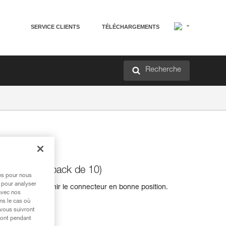
SERVICE CLIENTS
TÉLÉCHARGEMENTS
Recherche
connecteur (pack de 10)
res pour nous
 pour analyser
rmet de maintenir le connecteur en bonne position.
avec nos
ns le cas où
 vous suivront
ront pendant