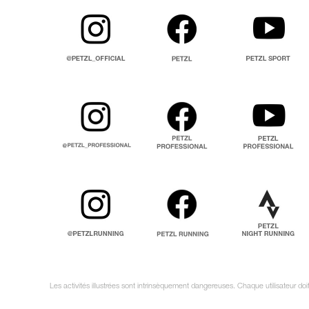
Les activités illustrées sont intrinsèquement dangereuses. Chaque utilisateur do