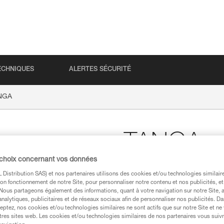
ECHNIQUES
ALERTES SÉCURITÉ
NGA
TANGA
 choix concernant vos données
Bague de maintien de 
Distribution SAS) et nos partenaires utilisons des cookies et/ou technologies similai
on fonctionnement de notre Site, pour personnaliser notre contenu et nos publicités, et
La bague de maintien TANGA pe
. Nous partageons également des informations, quant à votre navigation sur notre Site, 
analytiques, publicitaires et de réseaux sociaux afin de personnaliser nos publicités. Da
eptez, nos cookies et/ou technologies similaires ne sont actifs que sur notre Site et ne
Trouvez un revendeur
tres sites web. Les cookies et/ou technologies similaires de nos partenaires vous suiv