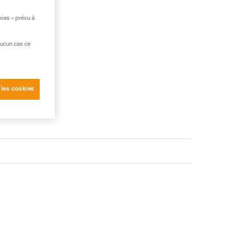
kies » prévu à
aucun cas ce
 les cookies