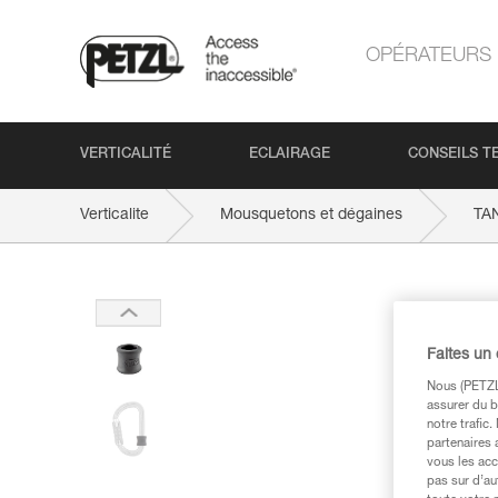
OPÉRATEURS
VERTICALITÉ
ECLAIRAGE
CONSEILS T
Verticalite
Mousquetons et dégaines
TA
Faites un
Nous (PETZL 
assurer du b
notre trafic
partenaires 
vous les acc
pas sur d’au