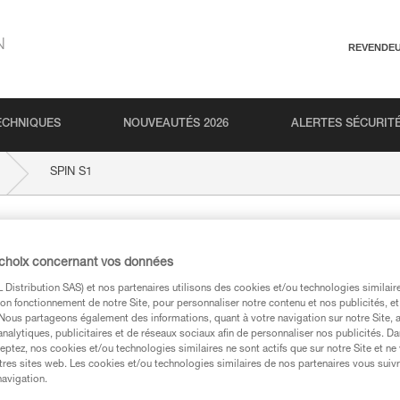
N
REVENDE
ECHNIQUES
NOUVEAUTÉS 2026
ALERTES SÉCURIT
SPIN S1
 choix concernant vos données
Distribution SAS) et nos partenaires utilisons des cookies et/ou technologies similai
on fonctionnement de notre Site, pour personnaliser notre contenu et nos publicités, et
. Nous partageons également des informations, quant à votre navigation sur notre Site, 
analytiques, publicitaires et de réseaux sociaux afin de personnaliser nos publicités. Da
techniques
eptez, nos cookies et/ou technologies similaires ne sont actifs que sur notre Site et ne
tres sites web. Les cookies et/ou technologies similaires de nos partenaires vous suiv
navigation.