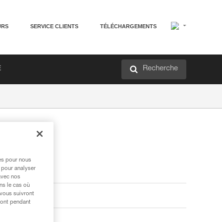
URS
SERVICE CLIENTS
TÉLÉCHARGEMENTS
Recherche
É
res pour nous
 pour analyser
avec nos
ns le cas où
 vous suivront
ront pendant