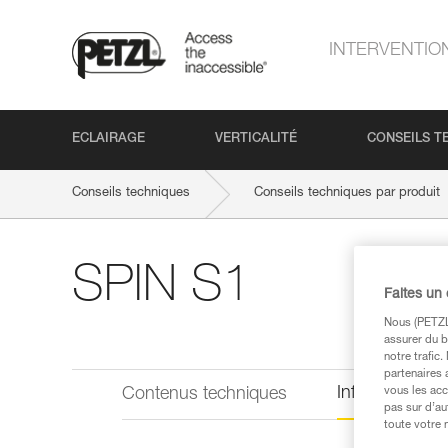
INTERVENTIO
ECLAIRAGE
VERTICALITÉ
CONSEILS T
Conseils techniques
Conseils techniques par produit
SPIN S1
Faites un
Nous (PETZL 
assurer du b
notre trafic
partenaires 
Informations 
Contenus techniques
vous les acc
pas sur d’au
toute votre 