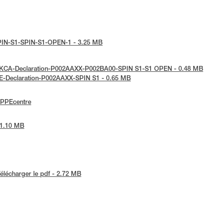
e-SPIN-S1-SPIN-S1-OPEN-1 - 3.25 MB
: UKCA-Declaration-P002AAXX-P002BA00-SPIN S1-S1 OPEN - 0.48 MB
 UE-Declaration-P002AAXX-SPIN S1 - 0.65 MB
ePPEcentre
- 1.10 MB
élécharger le pdf - 2.72 MB