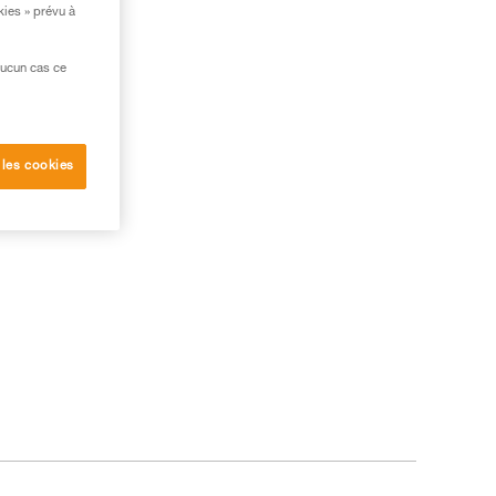
kies » prévu à
aucun cas ce
 les cookies