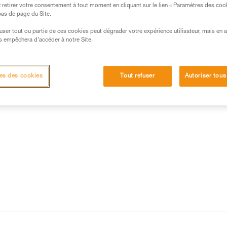
retirer votre consentement à tout moment en cliquant sur le lien « Paramètres des coo
 bas de page du Site.
efuser tout ou partie de ces cookies peut dégrader votre expérience utilisateur, mais en 
s empêchera d’accéder à notre Site.
 produits
es des cookies
Tout refuser
Autoriser tous