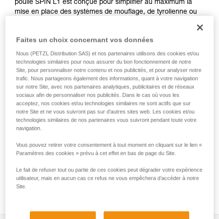
poulie SPIN L1 est conçue pour simplifier au maximum la
mise en place des systèmes de mouflage, de tyrolienne ou
de déviation de charge. Le réa de gros diamètre sur
roulement à billes étanche lui procure un excellent
Faites un choix concernant vos données
rendement. Les manipulations sont facilitées, grâce à
l'émerillon permettant d'orienter la poulie sous charge et de
Nous (PETZL Distribution SAS) et nos partenaires utilisons des cookies et/ou
connecter directement mousquetons, cordes ou sangles.
technologies similaires pour nous assurer du bon fonctionnement de notre
Site, pour personnaliser notre contenu et nos publicités, et pour analyser notre
trafic. Nous partageons également des informations, quant à votre navigation
sur notre Site, avec nos partenaires analytiques, publicitaires et de réseaux
sociaux afin de personnaliser nos publicités. Dans le cas où vous les
SPIN L1-L2
acceptez, nos cookies et/ou technologies similaires ne sont actifs que sur
notre Site et ne vous suivront pas sur d’autres sites web. Les cookies et/ou
technologies similaires de nos partenaires vous suivront pendant toute votre
navigation.
Vous pouvez retirer votre consentement à tout moment en cliquant sur le lien «
Paramètres des cookies » prévu à cet effet en bas de page du Site.
Le fait de refuser tout ou partie de ces cookies peut dégrader votre expérience
utilisateur, mais en aucun cas ce refus ne vous empêchera d’accéder à notre
Site.