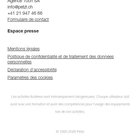
Agence 10ch SA
info@petzl.ch
+41 21 947 46 66
Formulaire de contact
Espace presse
Mentions légales
Politique de confidentialité et de traitement des données
personnelles
Déclaration d'accessibilité
Paramètres des cookies
Les activités illustrées sont intrinsèquement dangereuses. Chaque utilisateur doit
avoir suivi une formation et avoir des compétences pour l’usage des équipements
lors de ces activités.
© 1995-2026 Petzl