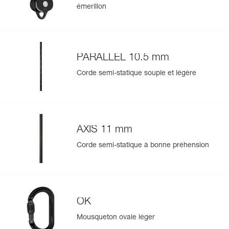
Référence : P001BA01
émerillon
Couleur(s) : noir
Garantie : 3 ans
Conditionnement : 1
PARALLEL 10.5 mm
Gérer et inspecter facilement votre EPI
Corde semi-statique souple et légère
Ajoutez un produit Petzl en scannant simplement son
datamatrix : toutes les informations relatives au produit
s'afficheront automatiquement.
Importez et exportez facilement vos données EPI
existantes.
AXIS 11 mm
Voir l'historique d'un produit à partir de sa date de
fabrication.
Corde semi-statique à bonne préhension
En savoir plus
OK
Mousqueton ovale léger