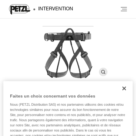
INTERVENTION
Faites un choix concernant vos données
PANDION STEEL
Nous (PETZL Distribution SAS) et nos partenaires utilisons des cookies et/ou
technologies similaires pour nous assurer du bon fonctionnement de notre
Site, pour personnaliser notre contenu et nos publicités, et pour analyser notre
Harnais cuissard compact et léger
trafic. Nous partageons également des informations, quant à votre navigation
sur notre Site, avec nos partenaires analytiques, publicitaires et de réseaux
sociaux afin de personnaliser nos publicités. Dans le cas où vous les
Destiné aux interventions spéciales ou aux militaires,
acceptez, nos cookies et/ou technologies similaires ne sont actifs que sur