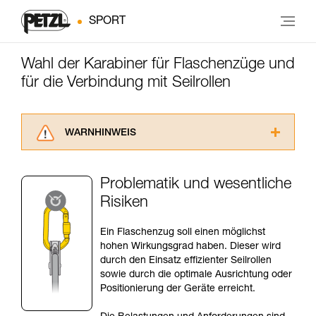
SPORT
Wahl der Karabiner für Flaschenzüge und
für die Verbindung mit Seilrollen
WARNHINWEIS
Lesen Sie die Gebrauchsanweisungen der
Produkte, um die es in diesem Tech Tipp geht,
Problematik und wesentliche
aufmerksam durch, bevor Sie diesen zu Rate
Risiken
ziehen. Um diese Zusatzinformationen
verstehen zu können, müssen Sie zuerst die in
der Gebrauchsanweisung enthaltenen
Ein Flaschenzug soll einen möglichst
Informationen richtig verstanden haben.
hohen Wirkungsgrad haben. Dieser wird
Die Beherrschung dieser Techniken setzt eine
durch den Einsatz effizienter Seilrollen
entsprechende Ausbildung und ein spezielles
sowie durch die optimale Ausrichtung oder
Training voraus. Prüfen Sie zusammen mit
Positionierung der Geräte erreicht.
einem Profi, ob Sie in der Lage sind, den
Vorgang alleine sicher zu wiederholen, bevor