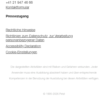
+41 21 947 46 66
Kontaktformular
Pressezugang
Rechtliche Hinweise
Richtlinien zum Datenschutz, zur Verarbeitung
personenbezogener Daten
Accessibility Declaration
Cookie-Einstellungen
Die dargestellten Aktivitäten sind mit Risiken und Gefahren verbunden. Jeder
Anwender muss eine Ausbildung absolviert haben und über entsprechende
Kompetenzen in der Benutzung der Ausrüstung bei diesen Aktivitäten verfügen.
© 1995-2026 Petzl