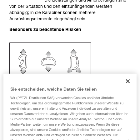
Die Belastungen und Anforderungen sind
Sie ihn eigenständig durchführen.
von der Situation und den einzuhängenden Geräten
Wir geben Beispiele für die mit Ihrer Aktivität
abhängig; in die Karabiner können mehrere
verbundenen Techniken. Möglicherweise gibt es
Ausrüstungselemente eingehängt sein.
noch andere Techniken, die hier nicht
Besonders zu beachtende Risiken
beschrieben werden.
Sie entscheiden, welche Daten Sie teilen
Wir (PETZL Distribution SAS) verwenden Cookies und/oder ähnliche
Technologien, um das ordnungsgemäße Funktionieren unserer Website zu
gewährleisten, unsere Inhalte und Anzeigen individuell zu gestalten und
unseren Datenverkehr zu analysieren. Wir geben auch Informationen über Ihr
Surfverhalten auf unserer Website an unsere Analyse-, Werbe- und Social-
Media-Partner weiter, um unsere Werbung anzupassen. Wenn Sie diese
akzeptieren, sind unsere Cookies und/oder ähnliche Technologien nur auf
Empfehlung für Karabiner und
unserer Website aktiv und verfolgen Sie nicht auf andere Websites. Die