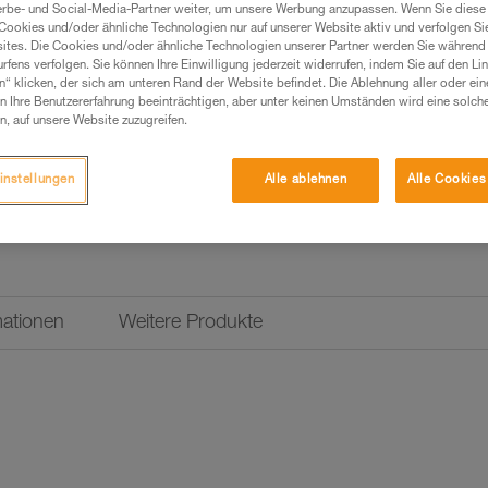
erbe- und Social-Media-Partner weiter, um unsere Werbung anzupassen. Wenn Sie diese 
Cookies und/oder ähnliche Technologien nur auf unserer Website aktiv und verfolgen Sie
ites. Die Cookies und/oder ähnliche Technologien unserer Partner werden Sie während 
fens verfolgen. Sie können Ihre Einwilligung jederzeit widerrufen, indem Sie auf den Li
n“ klicken, der sich am unteren Rand der Website befindet. Die Ablehnung aller oder ein
 Ihre Benutzererfahrung beeinträchtigen, aber unter keinen Umständen wird eine solch
n, auf unsere Website zuzugreifen.
instellungen
Alle ablehnen
Alle Cookies
mationen
Weitere Produkte