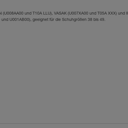
KEN (U008AA00 und T10A LLU), VASAK (U007XA00 und T05A XXX) und 
und U001AB00), geeignet für die Schuhgrößen 38 bis 49.