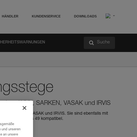
HÄNDLER
KUNDENSERVICE
DOWNLOADS
Suche
CHERHEITSWARNUNGEN
ngsstege
teigeisen LYNX, SARKEN, VASAK und IRVIS
 LYNX, SARKEN, VASAK und IRVIS. Sie sind ebenfalls mit
chuhgrößen 38 bis 49 kompatibel.
ngsgemäße
n und unseren
te an unsere