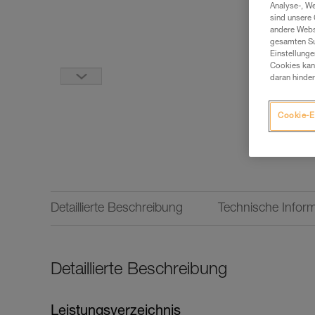
Analyse-, W
sind unsere 
andere Webs
gesamten Sur
Einstellunge
Cookies kann
daran hinder
Cookie-E
Detaillierte Beschreibung
Technische Infor
Detaillierte Beschreibung
Leistungsverzeichnis