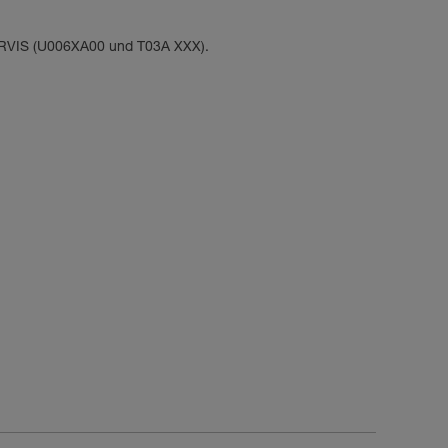
IRVIS (U006XA00 und T03A XXX).