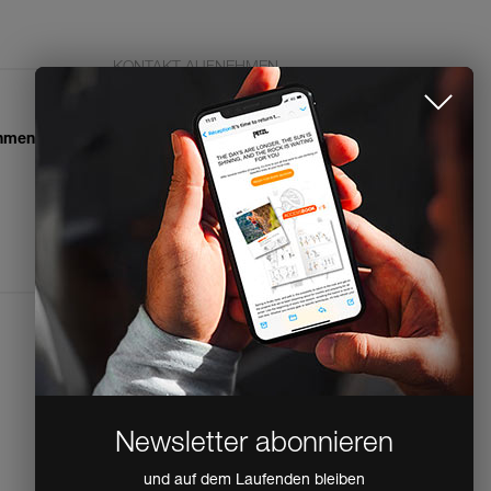
KONTAKT AUFNEHMEN
Agence 10ch SA
info@petzl.ch
ehmen
+41 21 947 46 66
Kontaktformular
Pressezugang
Rechtliche Hinweise
Richtlinien zum Datenschutz, zur
Verarbeitung personenbezogener Daten
Accessibility Declaration
Cookie-Einstellungen
Newsletter abonnieren
und auf dem Laufenden bleiben