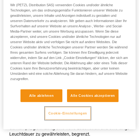
Wir (PETZL Distribution SAS) verwenden Cookies und/oder ähnliche
Technologien, um das ordnungsgemäße Funktionieren unserer Website zu
oder
gewährleisten, unsere Inhalte und Anzeigen individuell zu gestalten und
unseren Datenverkehr zu analysieren. Wir geben auch Informationen über Ihr
Surfverhalten auf unserer Website an unsere Analyse-, Werbe- und Social-
Erhöhung der
Erhöhung der
Media-Partner weiter, um unsere Werbung anzupassen. Wenn Sie diese
Leuchtstärke
Leuchtdauer
akzeptieren, sind unsere Cookies und/oder ähnliche Technologien nur auf
zulasten der
zulasten der
unserer Website aktiv und verfolgen Sie nicht auf andere Websites. Die
Leuchtdauer
Leuchtstärke
Cookies und/oder ähnliche Technologien unserer Partner werden Sie während
Ihres gesamten Surfens verfolgen. Sie können Ihre Einwilligung jederzeit
Leuchtstärke und Leuchtdauer einer Stirnlampe sind zwei
widerrufen, indem Sie auf den Link „Cookie-Einstellungen“ klicken, der sich am
unteren Rand der Website befindet. Die Ablehnung aller oder eines Teils dieser
Parameter, die sich gegenseitig bedingen, ungeachtet der
Cookies kann Ihre Benutzererfahrung beeinträchtigen, aber unter keinen
verwendeten Technologie. Bei einer bestimmten verfügbaren
Umständen wird eine solche Ablehnung Sie daran hindern, auf unsere Website
Energie hat die Erhöhung der Leuchtstärke automatisch eine
zuzugreifen.
Reduktion der Leuchtdauer und umgekehrt zur Folge.
Alle ablehnen
Alle Cookies akzeptieren
Am Kopf getragene kompakte Stirnlampen verfügen in der
Regel über eine Energiequelle (Batterien oder Akkus) von
geringer Kapazität, um Größe und Gewicht zu reduzieren
Cookie-Einstellungen
und den Tragekomfort zu optimieren. Trotz der verbesserten
Leistungen von LEDs und Akkus sind die Möglichkeiten einer
Stirnlampe, gleichzeitig eine hohe Leuchtkraft und eine lange
Leuchtdauer zu gewährleisten, begrenzt.