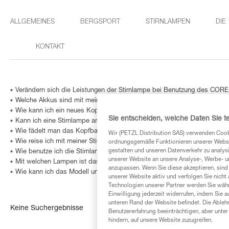
ALLGEMEINES
BERGSPORT
STIRNLAMPEN
DIE
KONTAKT
Verändern sich die Leistungen der Stirnlampe bei Benutzung des COR
Welche Akkus sind mit meiner Stirnlampe kompatibel?
Wie kann ich ein neues Kopfband bestellen?
Sie entscheiden, welche Daten Sie te
Kann ich eine Stirnlampe an meinem Fahrrad anbringen?
Wie fädelt man das Kopfband der Stirnlampen ACTIK/TIKKA/TIKKINA wi
Wir (PETZL Distribution SAS) verwenden Cook
Wie reise ich mit meiner Stirnlampe im Flugzeug?
ordnungsgemäße Funktionieren unserer Website
gestalten und unseren Datenverkehr zu analysi
Wie benutze ich die Stirnlampe bei Nebel?
unserer Website an unsere Analyse-, Werbe- 
Mit welchen Lampen ist das HELMET ADAPT kompatibel?
anzupassen. Wenn Sie diese akzeptieren, sind
Wie kann ich das Modell und das Alter meiner Petzl Stirnlampe feststel
unserer Website aktiv und verfolgen Sie nicht
Technologien unserer Partner werden Sie währ
Einwilligung jederzeit widerrufen, indem Sie a
unteren Rand der Website befindet. Die Ablehn
Keine Suchergebnisse
Benutzererfahrung beeinträchtigen, aber unte
hindern, auf unsere Website zuzugreifen.