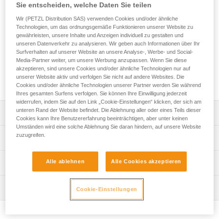
Das PROGRESS ADJUST-Y ist ein doppeltes
Sie entscheiden, welche Daten Sie teilen
längenverstellbares Verbindungsmittel, das es dem
Wir (PETZL Distribution SAS) verwenden Cookies und/oder ähnliche
Anwender ermöglicht, bei der Fortbewegung (Aufstieg am
Technologien, um das ordnungsgemäße Funktionieren unserer Website zu
Seil, Fortbewegung am Seilgeländer usw.) stets eingehängt
gewährleisten, unsere Inhalte und Anzeigen individuell zu gestalten und
zu bleiben. Mit Hilfe der ADJUST-Einstellvorrichtung lässt
unseren Datenverkehr zu analysieren. Wir geben auch Informationen über Ihr
sich der einstellbare Strang schnell und einfach anpassen.
Surfverhalten auf unserer Website an unsere Analyse-, Werbe- und Social-
Media-Partner weiter, um unsere Werbung anzupassen. Wenn Sie diese
Das TANGA-Element und der Kunststoffüberzug halten die
akzeptieren, sind unsere Cookies und/oder ähnliche Technologien nur auf
Verbindungselemente in der richtigen Position, um das
unserer Website aktiv und verfolgen Sie nicht auf andere Websites. Die
Einhängen zu erleichtern.
Cookies und/oder ähnliche Technologien unserer Partner werden Sie während
Ihres gesamten Surfens verfolgen. Sie können Ihre Einwilligung jederzeit
widerrufen, indem Sie auf den Link „Cookie-Einstellungen“ klicken, der sich am
unteren Rand der Website befindet. Die Ablehnung aller oder eines Teils dieser
Leistungsverzeichnis
Cookies kann Ihre Benutzererfahrung beeinträchtigen, aber unter keinen
Umständen wird eine solche Ablehnung Sie daran hindern, auf unsere Website
Einstellbares doppeltes Verbindungsmittel für die
zuzugreifen.
Technische Spezifikationen
permanente Verbindung bei jeder Fortbewegungsart:
- Aufstieg am Seil: fixer Strang für die Verbindung mit einer
Gewicht: 230 g
Alle ablehnen
Alle Cookies akzeptieren
Technische Informationen
ASCENSION-Handsteigklemme, einstellbarer Strang zum
Material: Aluminium, Polyamid, Polyester, hochfestes
Anpassen der Länge des Verbindungsmittels beim
Gebrauchsanleitung
Polyethylen (HDPE), Elastomer
Passieren von Zwischensicherungen.
Wartung
Das PDF herunterladen technical-notice-PROGRESS-
Cookie-Einstellungen
- Fortbewegung am Seilgeländer: Fixer und einstellbarer
Längen: - fixer Strang: 65 cm - einstellbarer Strang: bis 95
ADJUST-Y-1
Strang in gleicher Länge erleichtern die Fortbewegung.
Ablauf der PSA-Prüfung
cm
Konformitätserklärung
Das PDF herunterladen verif-EPI-PROGRESS-ADJUST-
Einfaches Handling: