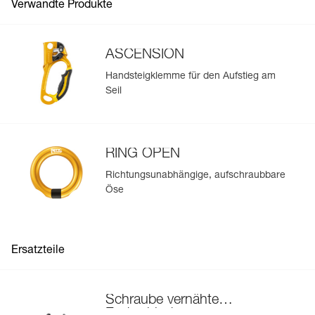
Verwandte Produkte
Importieren und exportieren Sie problemlos die Daten
Ihrer vorhandenen PSA-Bestände.
Sehen Sie sich die Geschichte eines Produkts ab dem
ASCENSION
Herstellungsdatum an.
Handsteigklemme für den Aufstieg am
Seil
Mehr erfahren
RING OPEN
Richtungsunabhängige, aufschraubbare
Öse
Ersatzteile
Schraube vernähte
Endverbindung