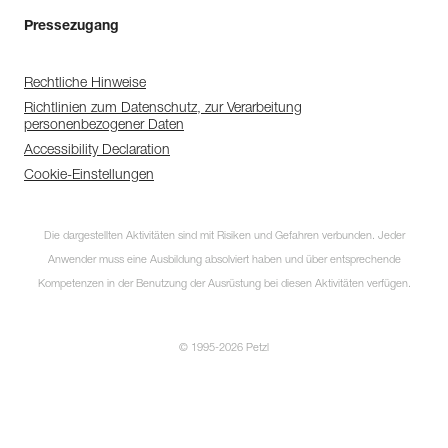
Pressezugang
Rechtliche Hinweise
Richtlinien zum Datenschutz, zur Verarbeitung
personenbezogener Daten
Accessibility Declaration
Cookie-Einstellungen
Die dargestellten Aktivitäten sind mit Risiken und Gefahren verbunden. Jeder
Anwender muss eine Ausbildung absolviert haben und über entsprechende
Kompetenzen in der Benutzung der Ausrüstung bei diesen Aktivitäten verfügen.
© 1995-2026 Petzl