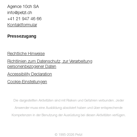
Agence 10ch SA
info@petzl.ch
+41 21 947 46 66
Kontaktformular
Pressezugang
Rechtliche Hinweise
Richtlinien zum Datenschutz, zur Verarbeitung
personenbezogener Daten
Accessibility Declaration
Cookie-Einstellungen
Die dargestellten Aktivitäten sind mit Risiken und Gefahren verbunden. Jeder
Anwender muss eine Ausbildung absolviert haben und über entsprechende
Kompetenzen in der Benutzung der Ausrüstung bei diesen Aktivitäten verfügen.
© 1995-2026 Petzl