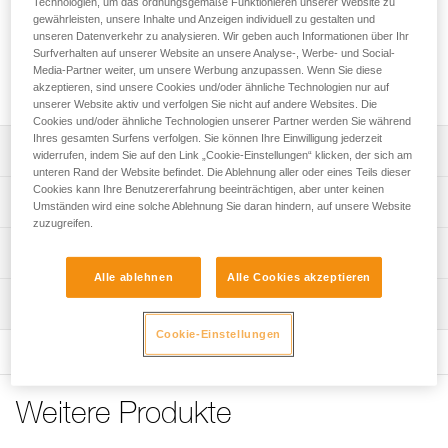
Technologien, um das ordnungsgemäße Funktionieren unserer Website zu
Die RESCUE M-Umlenkrolle ist für professionelle
gewährleisten, unsere Inhalte und Anzeigen individuell zu gestalten und
Rettungskräfte und Fachkräfte in der Höhenarbeit bestimmt.
unseren Datenverkehr zu analysieren. Wir geben auch Informationen über Ihr
Sie verfügt über eine hohe Bruchlast und einen sehr hohen
Surfverhalten auf unserer Website an unsere Analyse-, Werbe- und Social-
Wirkungsgrad und ist für den intensiven Gebrauch sowie das
Media-Partner weiter, um unsere Werbung anzupassen. Wenn Sie diese
Hantieren schwerer Lasten konzipiert.
akzeptieren, sind unsere Cookies und/oder ähnliche Technologien nur auf
unserer Website aktiv und verfolgen Sie nicht auf andere Websites. Die
Cookies und/oder ähnliche Technologien unserer Partner werden Sie während
Ihres gesamten Surfens verfolgen. Sie können Ihre Einwilligung jederzeit
Leistungsverzeichnis
widerrufen, indem Sie auf den Link „Cookie-Einstellungen“ klicken, der sich am
unteren Rand der Website befindet. Die Ablehnung aller oder eines Teils dieser
Cookies kann Ihre Benutzererfahrung beeinträchtigen, aber unter keinen
Speziell zum Hantieren schwerer Lasten und für den
Technische Spezifikationen
Umständen wird eine solche Ablehnung Sie daran hindern, auf unsere Website
intensiven Gebrauch konzipiert:
zuzugreifen.
- Sehr hoher Wirkungsgrad dank der Laufrolle mit großem
Seil-Kompatibilität: 6 bis 13 mm
Technische Informationen
Durchmesser und gekapseltem Kugellager.
Durchmesser der Seilscheibe: 38 mm
- Vereinfachte Handgriffe durch die Verbindungsösen, die
Alle ablehnen
Alle Cookies akzeptieren
Gebrauchsanleitung
bis zu zwei Karabiner aufnehmen können.
Kugellager: ja
Wartung
Das PDF herunterladen technical-notice-POULIES-2
- Geschützter Seildurchlauf dank den speziell konzipierten
Wirkungsgrad: 95 %
Seitenteilen.
Cookie-Einstellungen
Konformitätserklärung
Ablauf der PSA-Prüfung
Das PDF herunterladen UE-Declaration-P050BA0X-
Maximale Gebrauchslast: 8 kN
Das PDF herunterladen verif-EPI-poulies-procedure-DE
Schnelle und einfache Installation der Umlenkrolle dank
RESCUE M
den beweglichen Seitenteilen.
Bruchlast: 36 kN
PSA-Prüfbogen
Häufige Fragen
Weitere Produkte
Erhältlich in zwei Farben nach Wahl: Gelb oder Schwarz.
Gewicht: 158 g
Das PDF herunterladen verif-EPI-poulies-suivi-DE
Häufige Fragen
Zertifizierung(en): CE EN 12278, UIAA, NFPA General Use,