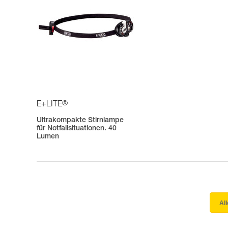
®
E+LITE
Ultrakompakte Stirnlampe
für Notfallsituationen. 40
Lumen
Al