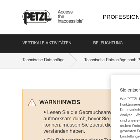
PROFESSION
VERTIKALE AKTIVITÄTEN
BELEUCHTUNG
Technische Ratschläge
Technische Ratschläge nach P
Sie entsc
Wir (PETZL 
WARNHINWEIS
Funktioniere
Datenverkehr
Lesen Sie die Gebrauchsanweisungen der 
Analyse-, W
aufmerksam durch, bevor Sie diesen zu Ra
sind unsere 
können, müssen Sie zuerst die in der Gebr
andere Webs
verstanden haben.
gesamten Sur
Einstellunge