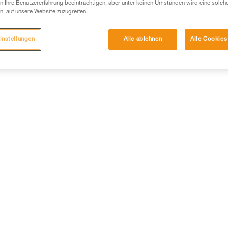
 eine entsprechende Ausbildung und ein spezielles
 Ihre Benutzererfahrung beeinträchtigen, aber unter keinen Umständen wird eine solch
inem Profi, ob Sie in der Lage sind, den Vorgang
n, auf unsere Website zuzugreifen.
n eigenständig durchführen.
ivität verbundenen Techniken. Möglicherweise gibt es
instellungen
Alle ablehnen
Alle Cookies
chrieben werden.