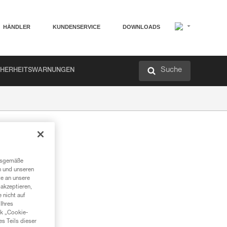
HÄNDLER
KUNDENSERVICE
DOWNLOADS
Suche
CHERHEITSWARNUNGEN
ngsgemäße
n und unseren
te an unsere
akzeptieren,
 nicht auf
Ihres
nk „Cookie-
es Teils dieser