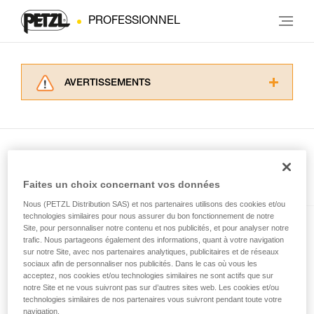
PROFESSIONNEL
AVERTISSEMENTS
Lisez attentivement les notices techniques des
produits utilisés dans ce conseil avant de le
consulter. Vous devez avoir compris les
informations de la notice technique pour
pouvoir comprendre ce complément
d’informations.
Présent dans l'article
Faites un choix concernant vos données
Maîtriser ces techniques nécessite une
Nous (PETZL Distribution SAS) et nos partenaires utilisons des cookies et/ou
formation et un entraînement spécifique. Validez
technologies similaires pour nous assurer du bon fonctionnement de notre
avec un professionnel votre capacité à refaire
Site, pour personnaliser notre contenu et nos publicités, et pour analyser notre
e+LITE®
la manipulation, seul, en toute sécurité, avant
trafic. Nous partageons également des informations, quant à votre navigation
de la reproduire en autonomie.
sur notre Site, avec nos partenaires analytiques, publicitaires et de réseaux
Lampe frontale de secours ultra-
Nous donnons des exemples de techniques
sociaux afin de personnaliser nos publicités. Dans le cas où vous les
compacte. 40 lumens
acceptez, nos cookies et/ou technologies similaires ne sont actifs que sur
liées à votre activité. Il peut en exister d’autres
notre Site et ne vous suivront pas sur d’autres sites web. Les cookies et/ou
que nous ne décrivons pas ici.
technologies similaires de nos partenaires vous suivront pendant toute votre
navigation.