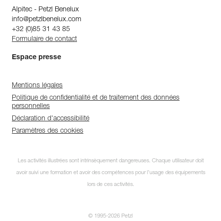
Alpitec - Petzl Benelux
info@petzlbenelux.com
+32 (0)85 31 43 85
Formulaire de contact
Espace presse
Mentions légales
Politique de confidentialité et de traitement des données
personnelles
Déclaration d'accessibilité
Paramètres des cookies
Les activités illustrées sont intrinsèquement dangereuses. Chaque utilisateur doit
avoir suivi une formation et avoir des compétences pour l’usage des équipements
lors de ces activités.
© 1995-2026 Petzl