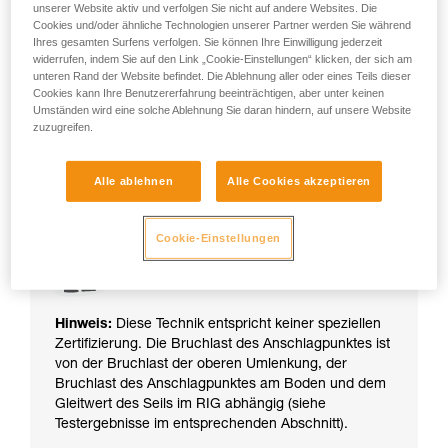
unserer Website aktiv und verfolgen Sie nicht auf andere Websites. Die
Cookies und/oder ähnliche Technologien unserer Partner werden Sie während
Der Anwender kann am installierten Seil entweder mit einem
Ihres gesamten Surfens verfolgen. Sie können Ihre Einwilligung jederzeit
System zur Fortbewegung am Seil (RIG, I’D, BASIC,
widerrufen, indem Sie auf den Link „Cookie-Einstellungen“ klicken, der sich am
CROLL...) oder mit einem Auffangsystem (ASAP) aufsteigen.
unteren Rand der Website befindet. Die Ablehnung aller oder eines Teils dieser
Im Falle eines Problems kann die am Boden stehende
Cookies kann Ihre Benutzererfahrung beeinträchtigen, aber unter keinen
Umständen wird eine solche Ablehnung Sie daran hindern, auf unsere Website
Person ihn schnell ablassen.
zuzugreifen.
Alle ablehnen
Alle Cookies akzeptieren
Cookie-Einstellungen
Hinweis:
Diese Technik entspricht keiner speziellen
Zertifizierung. Die Bruchlast des Anschlagpunktes ist
von der Bruchlast der oberen Umlenkung, der
Bruchlast des Anschlagpunktes am Boden und dem
Gleitwert des Seils im RIG abhängig (siehe
Testergebnisse im entsprechenden Abschnitt).