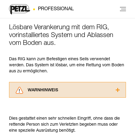
PROFESSIONAL
Lösbare Verankerung mit dem RIG,
vorinstalliertes System und Ablassen
vom Boden aus.
Das RIG kann zum Befestigen eines Seils verwendet
werden. Das System ist lösbar, um eine Rettung vom Boden
aus zu ermöglichen.
WARNHINWEIS
Lesen Sie die Gebrauchsanweisungen der
Produkte, um die es in diesem Tech Tipp geht,
aufmerksam durch, bevor Sie diesen zu Rate
Dies gestattet einen sehr schnellen Eingriff, ohne dass die
ziehen. Um diese Zusatzinformationen
rettende Person sich zum Verletzten begeben muss oder
verstehen zu können, müssen Sie zuerst die in
eine spezielle Ausrüstung benötigt.
der Gebrauchsanweisung enthaltenen