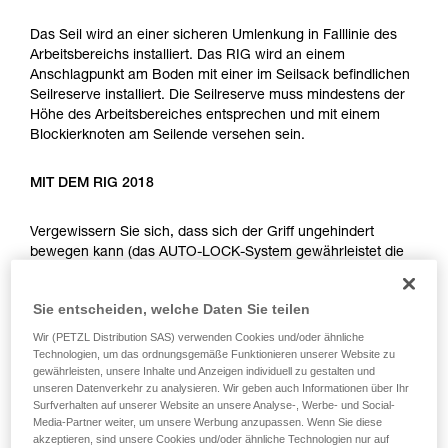
Informationen richtig verstanden haben.
Die Beherrschung dieser Techniken setzt eine
Das Seil wird an einer sicheren Umlenkung in Falllinie des
entsprechende Ausbildung und ein spezielles
Arbeitsbereichs installiert. Das RIG wird an einem
Training voraus. Prüfen Sie zusammen mit
Anschlagpunkt am Boden mit einer im Seilsack befindlichen
einem Profi, ob Sie in der Lage sind, den
Seilreserve installiert. Die Seilreserve muss mindestens der
Vorgang alleine sicher zu wiederholen, bevor
Höhe des Arbeitsbereiches entsprechen und mit einem
Sie ihn eigenständig durchführen.
Blockierknoten am Seilende versehen sein.
Wir geben Beispiele für die mit Ihrer Aktivität
verbundenen Techniken. Möglicherweise gibt es
MIT DEM RIG 2018
noch andere Techniken, die hier nicht
beschrieben werden.
Vergewissern Sie sich, dass sich der Griff ungehindert
bewegen kann (das AUTO-LOCK-System gewährleistet die
automatische Rückstellung in die Stopp-Position).
Sie entscheiden, welche Daten Sie teilen
MIT DEM RIG < 2018
Wir (PETZL Distribution SAS) verwenden Cookies und/oder ähnliche
Technologien, um das ordnungsgemäße Funktionieren unserer Website zu
Stellen Sie den Hebel in die Position c
gewährleisten, unsere Inhalte und Anzeigen individuell zu gestalten und
unseren Datenverkehr zu analysieren. Wir geben auch Informationen über Ihr
(Arbeitsplatzpositionierung). Beenden Sie die Installation bei
Surfverhalten auf unserer Website an unsere Analyse-, Werbe- und Social-
beiden Gerätetypen mit einem Schleifknoten und blockieren
Media-Partner weiter, um unsere Werbung anzupassen. Wenn Sie diese
Sie diesen mit einem Verbindungselement.
akzeptieren, sind unsere Cookies und/oder ähnliche Technologien nur auf