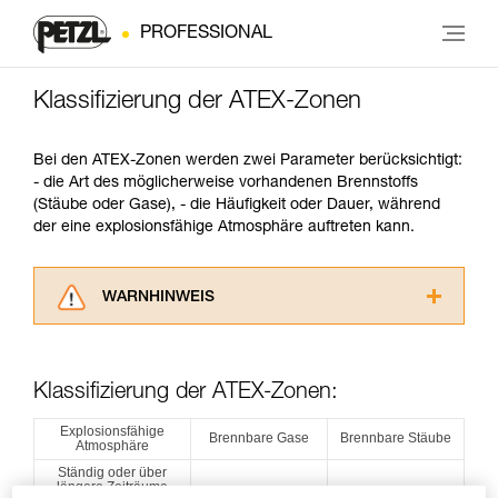
PROFESSIONAL
Klassifizierung der ATEX-Zonen
Bei den ATEX-Zonen werden zwei Parameter berücksichtigt:
- die Art des möglicherweise vorhandenen Brennstoffs
(Stäube oder Gase), - die Häufigkeit oder Dauer, während
der eine explosionsfähige Atmosphäre auftreten kann.
WARNHINWEIS
Lesen Sie die Gebrauchsanweisungen der
Produkte, um die es in diesem Tech Tipp geht,
aufmerksam durch, bevor Sie diesen zu Rate
Klassifizierung der ATEX-Zonen:
ziehen. Um diese Zusatzinformationen
verstehen zu können, müssen Sie zuerst die in
Explosionsfähige
Brennbare Gase
Brennbare Stäube
Atmosphäre
der Gebrauchsanweisung enthaltenen
Informationen richtig verstanden haben.
Ständig oder über
längere Zeiträume
Die Beherrschung dieser Techniken setzt eine