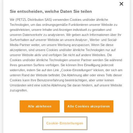
vorhanden
ZONE 0
ZONE 20
entsprechende Ausbildung und ein spezielles
(über 1000 Std. im Jahr)
Training voraus. Prüfen Sie zusammen mit
Sie entscheiden, welche Daten Sie teilen
Gelegentlich vorhanden
einem Profi, ob Sie in der Lage sind, den
Wir (PETZL Distribution SAS) verwenden Cookies und/oder ähnliche
ZONE 1
ZONE 21
Vorgang alleine sicher zu wiederholen, bevor
(über 10 und unter 1000
Technologien, um das ordnungsgemäße Funktionieren unserer Website zu
Std. im Jahr)
Sie ihn eigenständig durchführen.
gewährleisten, unsere Inhalte und Anzeigen individuell zu gestalten und
Nur kurzzeitig
Wir geben Beispiele für die mit Ihrer Aktivität
unseren Datenverkehr zu analysieren. Wir geben auch Informationen über Ihr
vorhanden
Surfverhalten auf unserer Website an unsere Analyse-, Werbe- und Social-
ZONE 2
ZONE 22
verbundenen Techniken. Möglicherweise gibt es
Media-Partner weiter, um unsere Werbung anzupassen. Wenn Sie diese
(unter 10 Std. im Jahr)
noch andere Techniken, die hier nicht
akzeptieren, sind unsere Cookies und/oder ähnliche Technologien nur auf
beschrieben werden.
unserer Website aktiv und verfolgen Sie nicht auf andere Websites. Die
Cookies und/oder ähnliche Technologien unserer Partner werden Sie während
Ihres gesamten Surfens verfolgen. Sie können Ihre Einwilligung jederzeit
Beispiel für ATEX-Zonen:
widerrufen, indem Sie auf den Link „Cookie-Einstellungen“ klicken, der sich am
unteren Rand der Website befindet. Die Ablehnung aller oder eines Teils dieser
Cookies kann Ihre Benutzererfahrung beeinträchtigen, aber unter keinen
Umständen wird eine solche Ablehnung Sie daran hindern, auf unsere Website
zuzugreifen.
Alle ablehnen
Alle Cookies akzeptieren
Cookie-Einstellungen