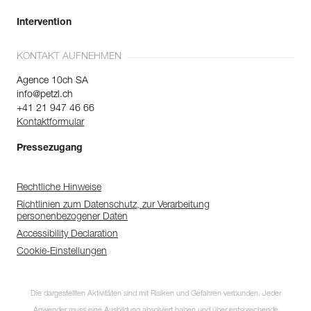
Intervention
KONTAKT AUFNEHMEN
Agence 10ch SA
info@petzl.ch
+41 21 947 46 66
Kontaktformular
Pressezugang
Rechtliche Hinweise
Richtlinien zum Datenschutz, zur Verarbeitung
personenbezogener Daten
Accessibility Declaration
Cookie-Einstellungen
Die dargestellten Aktivitäten sind mit Risiken und Gefahren verbunden. Jeder
Anwender muss eine Ausbildung absolviert haben und über entsprechende