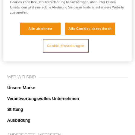
noch andere Techniken, die hier nicht
Cookies kann Ihre Benutzererfahrung beeinträchtigen, aber unter keinen
Umständen wird eine solche Ablehnung Sie daran hindern, auf unsere Website
beschrieben werden.
zuzugreifen.
Alle ablehnen
Alle Cookies akzeptieren
Tritt der Community bei!
Cookie-Einstellungen
WER WIR SIND
Unsere Marke
Verantwortungsvolles Unternehmen
Stiftung
Ausbildung