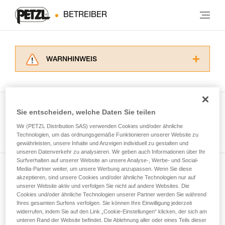
BETREIBER
WARNHINWEIS
Lesen Sie die Gebrauchsanweisungen der
Produkte, um die es in diesem Tech Tipp geht,
aufmerksam durch, bevor Sie diesen zu Rate
ziehen. Um diese Zusatzinformationen
Sie entscheiden, welche Daten Sie teilen
verstehen zu können, müssen Sie zuerst die in
Wir (PETZL Distribution SAS) verwenden Cookies und/oder ähnliche
Alle Techniken ansehen
der Gebrauchsanweisung enthaltenen
Technologien, um das ordnungsgemäße Funktionieren unserer Website zu
Informationen richtig verstanden haben.
gewährleisten, unsere Inhalte und Anzeigen individuell zu gestalten und
Die Beherrschung dieser Techniken setzt eine
unseren Datenverkehr zu analysieren. Wir geben auch Informationen über Ihr
entsprechende Ausbildung und ein spezielles
Surfverhalten auf unserer Website an unsere Analyse-, Werbe- und Social-
Training voraus. Prüfen Sie zusammen mit
Media-Partner weiter, um unsere Werbung anzupassen. Wenn Sie diese
Newsletter abonnieren
akzeptieren, sind unsere Cookies und/oder ähnliche Technologien nur auf
einem Profi, ob Sie in der Lage sind, den
unserer Website aktiv und verfolgen Sie nicht auf andere Websites. Die
Vorgang alleine sicher zu wiederholen, bevor
Cookies und/oder ähnliche Technologien unserer Partner werden Sie während
und auf dem Laufenden bleiben
Sie ihn eigenständig durchführen.
Ihres gesamten Surfens verfolgen. Sie können Ihre Einwilligung jederzeit
Wir geben Beispiele für die mit Ihrer Aktivität
widerrufen, indem Sie auf den Link „Cookie-Einstellungen“ klicken, der sich am
verbundenen Techniken. Möglicherweise gibt es
unteren Rand der Website befindet. Die Ablehnung aller oder eines Teils dieser
Email *