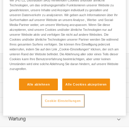
Wir (PETZL Distribution SAS) verwenden Cookies und/oder ähnliche
Die extrem leistungsstarke DUO S-Stirnlampe mit einer
Technologien, um das ordnungsgemäße Funktionieren unserer Website zu
Leuchtkraft von 1100 Lumen im BOOST-Modus wird mit
gewährleisten, unsere Inhalte und Anzeigen individuell zu gestalten und
einem Akku betrieben. Sie ist dicht, von robuster Bauweise
unseren Datenverkehr zu analysieren. Wir geben auch Informationen über Ihr
und ideal für anspruchsvolle Sportarten wie Canyoning und
Surfverhalten auf unserer Website an unsere Analyse-, Werbe- und Social-
Speläologie. Dank der von Petzl patentierten FACE2FACE-
Media-Partner weiter, um unsere Werbung anzupassen. Wenn Sie diese
akzeptieren, sind unsere Cookies und/oder ähnliche Technologien nur auf
Blendschutzfunktion blenden Anwender/-innen der DUO S-
unserer Website aktiv und verfolgen Sie nicht auf andere Websites. Die
Lampe ihr Gegenüber nicht, was die Fortbewegung in der
Cookies und/oder ähnliche Technologien unserer Partner werden Sie während
Gruppe angenehmer macht.
Ihres gesamten Surfens verfolgen. Sie können Ihre Einwilligung jederzeit
widerrufen, indem Sie auf den Link „Cookie-Einstellungen“ klicken, der sich am
unteren Rand der Website befindet. Die Ablehnung aller oder eines Teils dieser
Cookies kann Ihre Benutzererfahrung beeinträchtigen, aber unter keinen
Leistungsverzeichnis
Umständen wird eine solche Ablehnung Sie daran hindern, auf unsere Website
zuzugreifen.
Fünf Leuchtmodi und ein BOOST-Modus, um allen
Technische Spezifikationen
Anforderungen gerecht zu werden:
- Beleuchtung im unmittelbaren Nahbereich: breiter
Alle ablehnen
Alle Cookies akzeptieren
Gewicht: 370 g
Leistung
Lichtkegel von geringer Leuchtkraft für eine lange
Technologie: CONSTANT LIGHTING
Leuchtdauer.
Cookie-Einstellungen
- Beleuchtung im Umgebungsbereich: kombinierter
Lichtkegel: breit, kombiniert oder fokussiert
Leuchtleistungen
Technische Informationen
Lichtkegel mit einer für die komfortable Sicht im
Betriebsmöglichkeiten: Lithium-Ionen-Akku R2 (enthalten)
Umgebungsbereich geeigneten Leuchtkraft.
Gebrauchsanleitung
Beleuchtungstechnologie
Leuchtmodi
Lichtkegel
Leuch
Wartung
- Beleuchtung für die Fortbewegung: kombinierter
Ladedauer: 4 Std
Das PDF herunterladen technical-notice-DUO-S-1
Lichtkegel mit einer fokussierten Komponente für die
Nahbereich
breit
80 lm
Das PDF herunterladen DUO SPORT ACCESSORIES
Zertifizierung(en): CE, UKCA