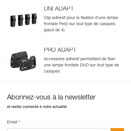
se font face.
UNI ADAPT
Fiabilité et ergonomie d'usage :
En savoir plus
- gros bouton ergonomique, manipulable même avec des
Clip adhésif pour la fixation d'une lampe
gants,
frontale Petzl sur tout type de casques
- verrouillage automatique pour éviter les allumages
(pack de 4)
intempestifs lors du transport/stockage,
- passage automatique en réserve d'éclairage dès que la
batterie est presque déchargée,
- port équilibré grâce au boîtier d'énergie déporté à
PRO ADAPT
l'arrière de la tête.
Accessoire adhésif permettant de fixer
Adaptable sur tout type de casque, grâce aux platines
une lampe frontale DUO sur tout type de
autocollantes PRO ADAPT (disponible en accessoire).
casques
Bandeau détachable et lavable (fourni).
Abonnez-vous à la newsletter
et restez connecté à notre actualité
Email *