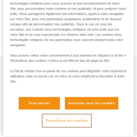
technologies similaires pour nous assurer du bon fonctionnement de notre
Ultra-puissante avec 1100 lumens en mode BOOST, la
Site, pour personnaliser notre contenu et nos publicités, et pour analyser notre
lampe frontale DUO S fonctionne sur batterie rechargeable.
trafic. Nous partageons également des informations, quant à votre navigation
sur notre Site, avec nos partenaires analytiques, publicitaires et de réseaux
Étanche et robuste, elle est idéale pour les sports exigeants
sociaux afin de personnaliser nos publicités. Dans le cas où vous les
tels que le canyoning et la spéléologie. Dotée de la fonction
acceptez, nos cookies et/ou technologies similaires ne sont actifs que sur
anti-éblouissement FACE2FACE brevetée Petzl, la lampe
notre Site et ne vous suivront pas sur d’autres sites web. Les cookies et/ou
DUO S permet de se faire face sans s'éblouir et rend
technologies similaires de nos partenaires vous suivront pendant toute votre
l'évolution en groupe plus confortable.
navigation.
Vous pouvez retirer votre consentement à tout moment en cliquant sur le lien «
Paramètres des cookies » prévu à cet effet en bas de page du Site.
Descriptif
Le fait de refuser tout ou partie de ces cookies peut dégrader votre expérience
utilisateur, mais en aucun cas ce refus ne vous empêchera d’accéder à notre
Cinq modes et un BOOST pour adapter l’éclairage à
Spécifications techniques
Site.
toutes les situations :
- éclairage à portée de main : faisceau large à intensité
Poids: 370 g
Performances d'éclairage
faible privilégiant une grande autonomie,
Technologie: CONSTANT LIGHTING
- éclairage de proximité : faisceau mixte avec une
Tout refuser
Autoriser tous les cookies
intensité adaptée à une vision de proximité confortable,
Type de faisceaux: large, mixte ou focalisé
Performances d'éclairage
Informations techniques
- éclairage de déplacement : faisceau mixte offrant une
Alimentation: batterie rechargeable lithium-ion R2 (fournie)
composante focalisée permettant de se diriger
Paramètres des cookies
Notice
Technologie
Modes
Type de
Puissance
Distance
Inspection
efficacement,
Temps de charge: 4 h
A
Télécharger le pdf technical-notice-DUO-S-1
d’éclairage
d’éclairage
faisceaux
d'éclairage
d'éclairage
- éclairage de déplacement rapide : faisceau mixte plus
Télécharger le pdf DUO SPORT ACCESSORIES
Certification(s): CE, UKCA