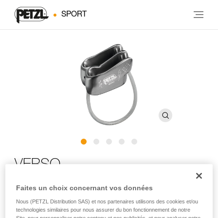
SPORT
VERSO
Faites un choix concernant vos données
Assureur-descendeur compact et léger pour une
utilisation avec un ou deux brins de corde et permettant
Nous (PETZL Distribution SAS) et nos partenaires utilisons des cookies et/ou
technologies similaires pour nous assurer du bon fonctionnement de notre
la descente en rappel
Site, pour personnaliser notre contenu et nos publicités, et pour analyser notre