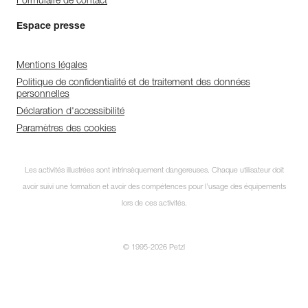
Formulaire de contact
Espace presse
Mentions légales
Politique de confidentialité et de traitement des données
personnelles
Déclaration d'accessibilité
Paramètres des cookies
Les activités illustrées sont intrinsèquement dangereuses. Chaque utilisateur doit
avoir suivi une formation et avoir des compétences pour l’usage des équipements
lors de ces activités.
© 1995-2026 Petzl