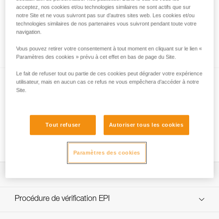
acceptez, nos cookies et/ou technologies similaires ne sont actifs que sur
notre Site et ne vous suivront pas sur d’autres sites web. Les cookies et/ou
technologies similaires de nos partenaires vous suivront pendant toute votre
Choix de mousquetons pour connecter
navigation.
VERSO, REVERSO au harnais
Vous pouvez retirer votre consentement à tout moment en cliquant sur le lien «
Paramètres des cookies » prévu à cet effet en bas de page du Site.
Le fait de refuser tout ou partie de ces cookies peut dégrader votre expérience
utilisateur, mais en aucun cas ce refus ne vous empêchera d’accéder à notre
Site.
Tout refuser
Autoriser tous les cookies
Gestuelle d’assurage : avaler le mou
Paramètres des cookies
Télécharger la notice technique (PDF)
Technical Notice
Procédure de vérification EPI