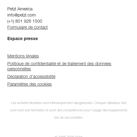
Petzl America
info@petzl.com
(+1) 801 926 1500
Formulaire de contact
Espace presse
Mentions légales
Politique de confidentialité et de traitement des données
personnelles
Déclaration d'accessibilité
Paramètres des cookies
Les activités illustrées sont intrinsèquement dangereuses. Chaque utilisateur doit
avoir suivi une formation et avoir des compétences pour l’usage des équipements
lors de ces activités.