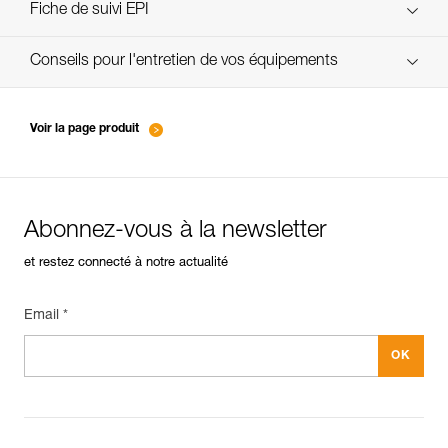
verif-EPI-assureur-procedure-FR
Fiche de suivi EPI
verif-EPI-assureur-suivi-FR
Conseils pour l'entretien de vos équipements
entretien-assureurs-descendeurs_FR
Voir la page produit
Abonnez-vous à la newsletter
et restez connecté à notre actualité
Email *