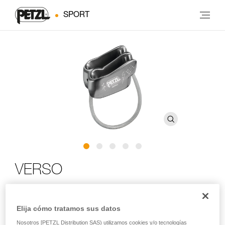
SPORT
VERSO
Asegurador-descensor compacto y ligero para una
utilización con uno o dos cabos de cuerda y que permite
Elija cómo tratamos sus datos
el descenso en rápel
Nosotros [PETZL Distribution SAS) utilizamos cookies y/o tecnologías