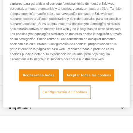
similares para garantizar el correcto funcionamiento de nuestro Sitio web,
¡El más ligero de la gama Petzl! El VERSO es un asegurador
personalizar nuestro contenido y anuncios, y analizar nuestro tráfico. También
fácil de utilizar. Puedes asegurar a un escalador o realizar
compartimos información sobre su navegación en nuestro Sitio web con
nuestros socios analíticos, publicitarios y de redes sociales para personalizar
descensos en rápel. Su diseño específico facilita la
nuestros anuncios. Si los acepta, nuestras cookies y/o tecnologías similares
circulación de la cuerda en el aparato, protegiéndolo del
solo estarán activas en nuestro Sitio web y no le seguirán en otros sitios web.
desgaste. Es adecuado para la mayoría de diámetros de
Las cookies y/o tecnologías similares de nuestros socios le seguirán a través
cuerda: simple de 8,5 a 11 mm, doble de 7,1 a 9,2 mm y
de su navegación. Puede retirar su consentimiento en cualquier momento
gemela de 6,9 a 9,2 mm.
haciendo clic en el enlace "Configuración de cookies", proporcionado en la
parte inferior de la página del Sitio web. Rechazar todas o parte de estas
cookies puede afectar a su experiencia de usuario, pero bajo ninguna
circunstancia tal negativa le impedirá acceder a nuestro Sitio web.
Descripción
Se adapta a todos los diámetros de cuerda:
Rechazarlas todas
Aceptar todas las cookies
Características técnicas
- Compatible con las cuerdas dinámicas simples de 8,5 a
11 mm,
Peso: 55 g
Configuración de cookies
Información técnica
- Compatible con las cuerdas dinámicas dobles de 7,1 a
Compatibilidad de la cuerda: cuerda simple de 8,5 a 11
9,2 mm.
Ficha técnica
mm, cuerda doble de 7,1 a 9,2 mm y cuerda gemela de
- Compatible con las cuerdas gemelas de 6,9 a 9,2 mm.
Inspección
Descargar el pdf technical-notice-VERSO-3
6,9 a 9,2 mm
Facilidad de utilización:
Consejos para el mantenimiento de tus equipos
Procedimiento de revisión del EPI
Materiales: cuerpo de aluminio
- Gestualidad común, basada en el acompañamiento de
Descargar el pdf Maintenance tips
Descargar el pdf verif-EPI-assureur-procedure-ES
la cuerda en el aparato y la sujeción permanente con una
Certificaciones: EN 15151-2, UIAA
mano en la cuerda lado frenado.
FAQ