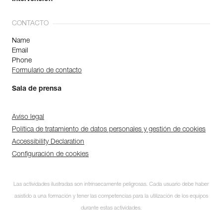
CONTACTO
Name
Email
Phone
Formulario de contacto
Sala de prensa
Aviso legal
Política de tratamiento de datos personales y gestión de cookies
Accessibility Declaration
Configuración de cookies
Las actividades ilustradas son intrínsecamente peligrosas. Cada usuario debe haber
asistido a una formación y tener las competencias para la utilización de los equipos
durante estas actividades.