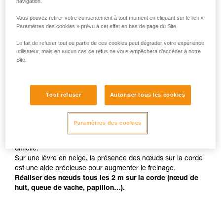
navigation.
Vous pouvez retirer votre consentement à tout moment en cliquant sur le lien «
Paramètres des cookies » prévu à cet effet en bas de page du Site.
Le fait de refuser tout ou partie de ces cookies peut dégrader votre expérience
utilisateur, mais en aucun cas ce refus ne vous empêchera d’accéder à notre
Site.
Des nœuds pour faciliter le freinage
Tout refuser
Autoriser tous les cookies
Le cisaillement de la lèvre de la crevasse par la corde est
Paramètres des cookies
important pour le freinage de la chute.
Arrêter une chute sur une lèvre en glace vive est très
difficile.
Sur une lèvre en neige, la présence des nœuds sur la corde
est une aide précieuse pour augmenter le freinage.
Réaliser des nœuds tous les 2 m sur la corde (nœud de
huit, queue de vache, papillon…).