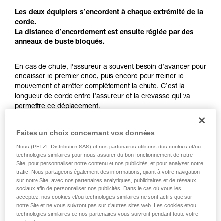
pouvoir comprendre ce complément
Les deux équipiers s’encordent à chaque extrémité de la
d’informations.
corde.
Maîtriser ces techniques nécessite une
La distance d’encordement est ensuite réglée par des
formation et un entraînement spécifique. Validez
anneaux de buste bloqués.
avec un professionnel votre capacité à refaire
la manipulation, seul, en toute sécurité, avant
En cas de chute, l’assureur a souvent besoin d’avancer pour
de la reproduire en autonomie.
encaisser le premier choc, puis encore pour freiner le
Nous donnons des exemples de techniques
mouvement et arrêter complètement la chute. C’est la
liées à votre activité. Il peut en exister d’autres
longueur de corde entre l’assureur et la crevasse qui va
que nous ne décrivons pas ici.
permettre ce déplacement.
La longueur d’encordement permet non seulement d’avoir
un seul équipier exposé sur la crevasse, mais aussi d’avoir
Faites un choix concernant vos données
assez de place pour la manœuvre d’arrêt de chute.
Nous (PETZL Distribution SAS) et nos partenaires utilisons des cookies et/ou
technologies similaires pour nous assurer du bon fonctionnement de notre
Chaque équipier doit conserver une réserve de corde
Site, pour personnaliser notre contenu et nos publicités, et pour analyser notre
suffisante pour la réalisation d’un mouflage.
trafic. Nous partageons également des informations, quant à votre navigation
sur notre Site, avec nos partenaires analytiques, publicitaires et de réseaux
sociaux afin de personnaliser nos publicités. Dans le cas où vous les
acceptez, nos cookies et/ou technologies similaires ne sont actifs que sur
notre Site et ne vous suivront pas sur d’autres sites web. Les cookies et/ou
technologies similaires de nos partenaires vous suivront pendant toute votre