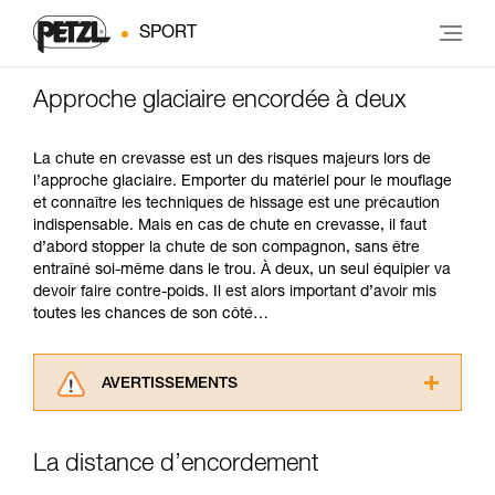
SPORT
Approche glaciaire encordée à deux
La chute en crevasse est un des risques majeurs lors de
l’approche glaciaire. Emporter du matériel pour le mouflage
et connaître les techniques de hissage est une précaution
indispensable. Mais en cas de chute en crevasse, il faut
d’abord stopper la chute de son compagnon, sans être
entraîné soi-même dans le trou. À deux, un seul équipier va
devoir faire contre-poids. Il est alors important d’avoir mis
toutes les chances de son côté…
AVERTISSEMENTS
Lisez attentivement les notices techniques des
produits utilisés dans ce conseil avant de le
La distance d’encordement
consulter. Vous devez avoir compris les
informations de la notice technique pour